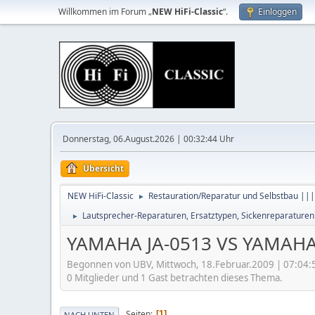
Willkommen im Forum „
NEW HiFi-Classic
“.
Einloggen
Donnerstag, 06.August.2026 | 00:32:44 Uhr
Übersicht
NEW HiFi-Classic
Restauration/Reparatur und Selbstbau |||
►
Lautsprecher-Reparaturen, Ersatztypen, Sickenreparaturen
►
YAMAHA JA-0513 VS YAMAHA
Begonnen von UBV, Mittwoch, 18.Februar.2009 | 07:04:
0 Mitglieder und 1 Gast betrachten dieses Thema.
Seiten
1
NACH UNTEN