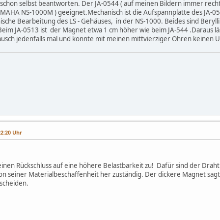
n schon selbst beantworten. Der JA-0544 ( auf meinen Bildern immer rech
YAMAHA NS-1000M ) geeignet.Mechanisch ist die Aufspannplatte des JA-05
sche Bearbeitung des LS - Gehäuses, in der NS-1000. Beides sind Beryll
im JA-0513 ist der Magnet etwa 1 cm höher wie beim JA-544 .Daraus läss
ausch jedenfalls mal und konnte mit meinen mittvierziger Ohren keinen Un
22:20 Uhr
inen Rückschluss auf eine höhere Belastbarkeit zu! Dafür sind der Draht
n seiner Materialbeschaffenheit her zuständig. Der dickere Magnet sagt 
tscheiden.