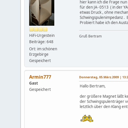
hier kann ich die Frage nu
für den JA- 0513 ( in der 
etwas Druck , ohne mechani
Schwingspulenimpedanz . Be
Probiert habe ich den Aust
HiFi-Urgestein
Gruß Bertram
Beiträge: 648
Ort: im schönen
Erzgebirge
Gespeichert
Armin777
Donnerstag, 05.März.2009 | 13:
Gast
Hallo Bertram,
Gespeichert
der größere Magnet läßt ke
der Schwingspulenträger vo
letztlich über den Klang en