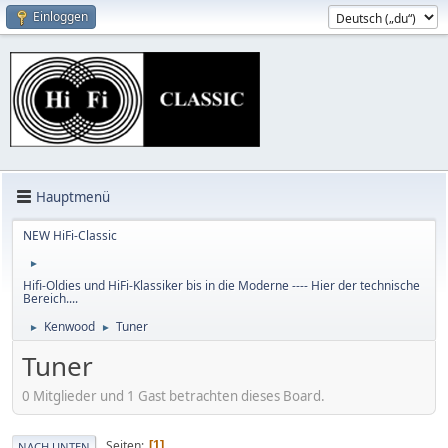
Einloggen
Hauptmenü
NEW HiFi-Classic
►
Hifi-Oldies und HiFi-Klassiker bis in die Moderne ---- Hier der technische
Bereich....
Kenwood
Tuner
►
►
Tuner
0 Mitglieder und 1 Gast betrachten dieses Board.
Seiten
1
NACH UNTEN