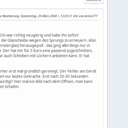
te Bearbeitung
: Donnerstag, 20.März.2008 | 12:03:31 Uhr von Armin777
Ich war richtig neugierig und habe ihn sofort
 die Glasscheibe wegen des Sprungs zu erneuern. Also
ensterglas) herausgepult - das ging allerdings nur in
 Der hat mir für 5 Euro eine passend zugeschnitten,
mir auch Scheiben mit Löchern anbieten kann. Er hat
rher erst mal gründlich gereinigt. Der Fehler am Gerät
kam nur lautes Gekrache. Erst nach 20-30 Sekunden
kwürdig!! Hier mal ein Bild nach dem Öffnen, man kann
m Schalter.