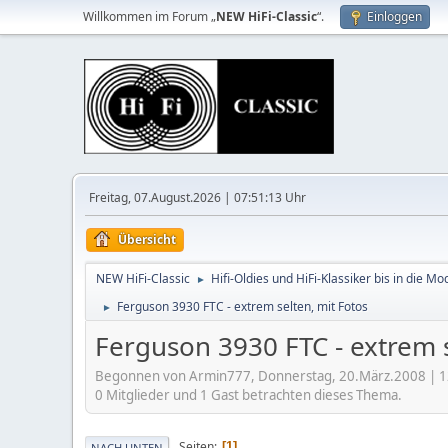
Willkommen im Forum „
NEW HiFi-Classic
“.
Einloggen
Freitag, 07.August.2026 | 07:51:13 Uhr
Übersicht
NEW HiFi-Classic
Hifi-Oldies und HiFi-Klassiker bis in die Mo
►
Ferguson 3930 FTC - extrem selten, mit Fotos
►
Ferguson 3930 FTC - extrem s
Begonnen von Armin777, Donnerstag, 20.März.2008 | 1
0 Mitglieder und 1 Gast betrachten dieses Thema.
Seiten
1
NACH UNTEN