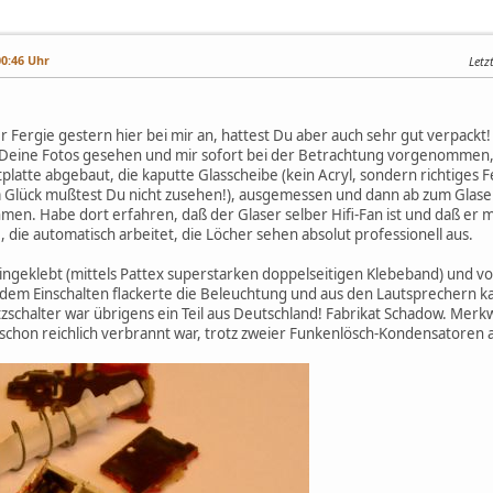
00:46 Uhr
Letz
ergie gestern hier bei mir an, hattest Du aber auch sehr gut verpackt! 
n Deine Fotos gesehen und mir sofort bei der Betrachtung vorgenommen,
tplatte abgebaut, die kaputte Glasscheibe (kein Acryl, sondern richtiges F
m Glück mußtest Du nicht zusehen!), ausgemessen und dann ab zum Glaser.
hmen. Habe dort erfahren, daß der Glaser selber Hifi-Fan ist und daß er 
die automatisch arbeitet, die Löcher sehen absolut professionell aus.
eingeklebt (mittels Pattex superstarken doppelseitigen Klebeband) und vo
 dem Einschalten flackerte die Beleuchtung und aus den Lautsprechern 
Netzschalter war übrigens ein Teil aus Deutschland! Fabrikat Schadow. Mer
 schon reichlich verbrannt war, trotz zweier Funkenlösch-Kondensatoren a