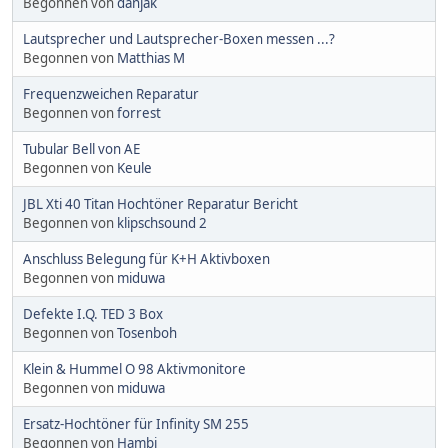
Begonnen von
danjak
Lautsprecher und Lautsprecher-Boxen messen ...?
Begonnen von
Matthias M
Frequenzweichen Reparatur
Begonnen von
forrest
Tubular Bell von AE
Begonnen von
Keule
JBL Xti 40 Titan Hochtöner Reparatur Bericht
Begonnen von
klipschsound 2
Anschluss Belegung für K+H Aktivboxen
Begonnen von
miduwa
Defekte I.Q. TED 3 Box
Begonnen von
Tosenboh
Klein & Hummel O 98 Aktivmonitore
Begonnen von
miduwa
Ersatz-Hochtöner für Infinity SM 255
Begonnen von
Hambi