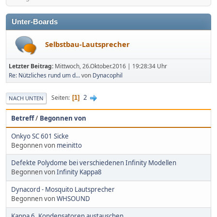
Unter-Boards
Selbstbau-Lautsprecher
Letzter Beitrag:
Mittwoch, 26.Oktober.2016 | 19:28:34 Uhr
Re: Nützliches rund um d...
von
Dynacophil
2
Seiten
1
NACH UNTEN
Betreff
/
Begonnen von
Onkyo SC 601 Sicke
Begonnen von
meinitto
Defekte Polydome bei verschiedenen Infinity Modellen
Begonnen von
Infinity Kappa8
Dynacord - Mosquito Lautsprecher
Begonnen von
WHSOUND
Kappa 6, Kondensatoren austauschen