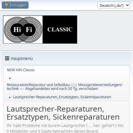
Einloggen
Hauptmenü
NEW HiFi-Classic
►
Restauration/Reparatur und Selbstbau ||| Messgerätevorstellungen/-
technik ---- Abgehandeltes wird nach 30 Tg. verschoben
Lautsprecher-Reparaturen, Ersatztypen, Sickenreparaturen
►
Lautsprecher-Reparaturen,
Ersatztypen, Sickenreparaturen
Ihr habt Probleme mit Eurem Lautsprecher?.... hier gehört's hin
0 Mitglieder und 3 Gäste betrachten dieses Board.