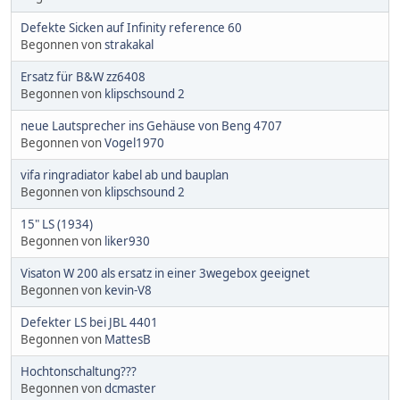
Defekte Sicken auf Infinity reference 60
Begonnen von
strakakal
Ersatz für B&W zz6408
Begonnen von
klipschsound 2
neue Lautsprecher ins Gehäuse von Beng 4707
Begonnen von
Vogel1970
vifa ringradiator kabel ab und bauplan
Begonnen von
klipschsound 2
15" LS (1934)
Begonnen von
liker930
Visaton W 200 als ersatz in einer 3wegebox geeignet
Begonnen von
kevin-V8
Defekter LS bei JBL 4401
Begonnen von
MattesB
Hochtonschaltung???
Begonnen von
dcmaster