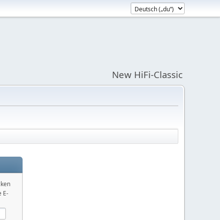
New HiFi-Classic
cken
 E-