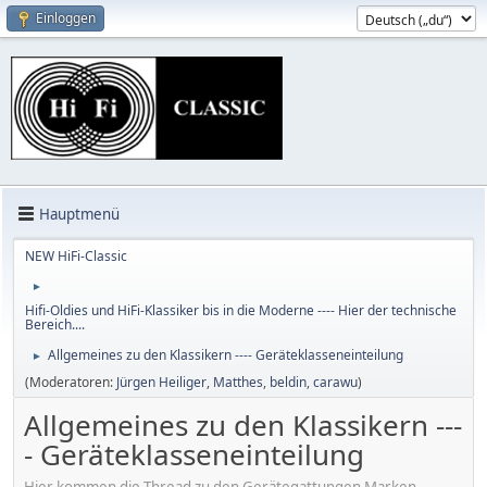
Einloggen
Hauptmenü
NEW HiFi-Classic
►
Hifi-Oldies und HiFi-Klassiker bis in die Moderne ---- Hier der technische
Bereich....
Allgemeines zu den Klassikern ---- Geräteklasseneinteilung
►
(Moderatoren:
Jürgen Heiliger
,
Matthes
,
beldin
,
carawu
)
Allgemeines zu den Klassikern ---
- Geräteklasseneinteilung
Hier kommen die Thread zu den Gerätegattungen Marken