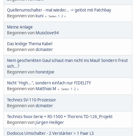
Quellenumschalter - mal wieder... -> gelöst mit Patchbay
Begonnen von
kuni
1
2
Seiten
Meine Anlage
Begonnen von
Musiclove94
Das leidige Thema Kabel
Begonnen von
dcmaster
Nem geschenkten Gaul schaut man nicht ins Maul! Sondern freut
sich...?
Begonnen von
honestjoe
Nicht "High...", sondern einfach nur FIDELITY
Begonnen von
Matthias M
1
2
Seiten
Technics SV-110 Prozessor
Begonnen von
dcmaster
Technics 9xxx-Serie + RS-1500 + Thorens TD-126_Projekt
Begonnen von
Jürgen Heiliger
Dodocus Umschalter - 2 Verstärker > 1 Paar LS