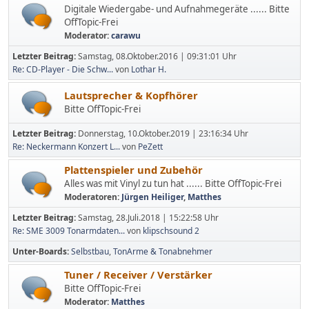
Digitale Wiedergabe- und Aufnahmegeräte ...... Bitte
OffTopic-Frei
Moderator:
carawu
Letzter Beitrag:
Samstag, 08.Oktober.2016 | 09:31:01 Uhr
Re: CD-Player - Die Schw...
von
Lothar H.
Lautsprecher & Kopfhörer
Bitte OffTopic-Frei
Letzter Beitrag:
Donnerstag, 10.Oktober.2019 | 23:16:34 Uhr
Re: Neckermann Konzert L...
von
PeZett
Plattenspieler und Zubehör
Alles was mit Vinyl zu tun hat ...... Bitte OffTopic-Frei
Moderatoren:
Jürgen Heiliger
,
Matthes
Letzter Beitrag:
Samstag, 28.Juli.2018 | 15:22:58 Uhr
Re: SME 3009 Tonarmdaten...
von
klipschsound 2
Unter-Boards
Selbstbau
TonArme & Tonabnehmer
Tuner / Receiver / Verstärker
Bitte OffTopic-Frei
Moderator:
Matthes