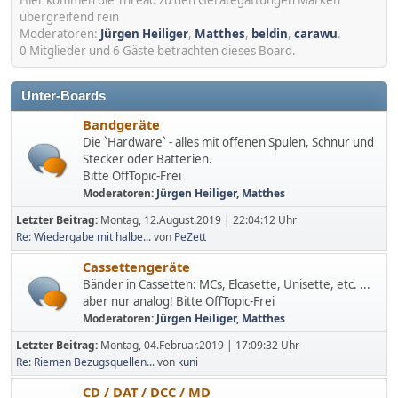
übergreifend rein
Moderatoren:
Jürgen Heiliger
,
Matthes
,
beldin
,
carawu
.
0 Mitglieder und 6 Gäste betrachten dieses Board.
Unter-Boards
Bandgeräte
Die `Hardware` - alles mit offenen Spulen, Schnur und
Stecker oder Batterien.
Bitte OffTopic-Frei
Moderatoren:
Jürgen Heiliger
,
Matthes
Letzter Beitrag:
Montag, 12.August.2019 | 22:04:12 Uhr
Re: Wiedergabe mit halbe...
von
PeZett
Cassettengeräte
Bänder in Cassetten: MCs, Elcasette, Unisette, etc. ...
aber nur analog! Bitte OffTopic-Frei
Moderatoren:
Jürgen Heiliger
,
Matthes
Letzter Beitrag:
Montag, 04.Februar.2019 | 17:09:32 Uhr
Re: Riemen Bezugsquellen...
von
kuni
CD / DAT / DCC / MD