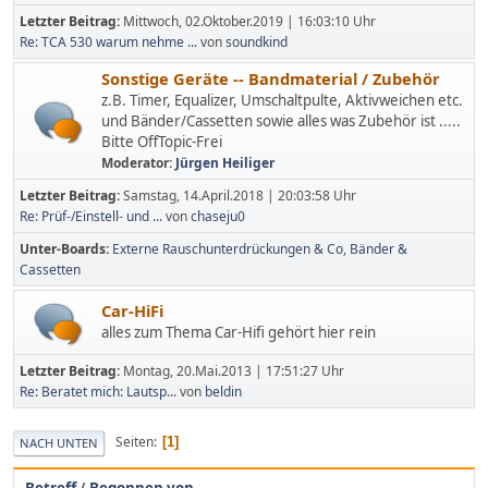
Letzter Beitrag:
Mittwoch, 02.Oktober.2019 | 16:03:10 Uhr
Re: TCA 530 warum nehme ...
von
soundkind
Sonstige Geräte -- Bandmaterial / Zubehör
z.B. Timer, Equalizer, Umschaltpulte, Aktivweichen etc.
und Bänder/Cassetten sowie alles was Zubehör ist .....
Bitte OffTopic-Frei
Moderator:
Jürgen Heiliger
Letzter Beitrag:
Samstag, 14.April.2018 | 20:03:58 Uhr
Re: Prüf-/Einstell- und ...
von
chaseju0
Unter-Boards
Externe Rauschunterdrückungen & Co
Bänder &
Cassetten
Car-HiFi
alles zum Thema Car-Hifi gehört hier rein
Letzter Beitrag:
Montag, 20.Mai.2013 | 17:51:27 Uhr
Re: Beratet mich: Lautsp...
von
beldin
Seiten
1
NACH UNTEN
Betreff
/
Begonnen von