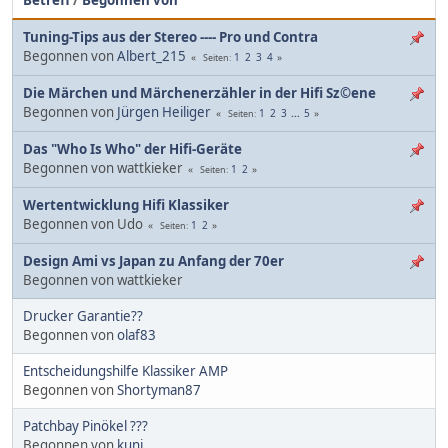
Tuning-Tips aus der Stereo ---- Pro und Contra
Begonnen von
Albert_215
1
2
3
4
Seiten
Die Märchen und Märchenerzähler in der Hifi Sz©ene
Begonnen von
Jürgen Heiliger
1
2
3
...
5
Seiten
Das "Who Is Who" der Hifi-Geräte
Begonnen von wattkieker
1
2
Seiten
Wertentwicklung Hifi Klassiker
Begonnen von Udo
1
2
Seiten
Design Ami vs Japan zu Anfang der 70er
Begonnen von wattkieker
Drucker Garantie??
Begonnen von
olaf83
Entscheidungshilfe Klassiker AMP
Begonnen von
Shortyman87
Patchbay Pinökel ???
Begonnen von
kuni