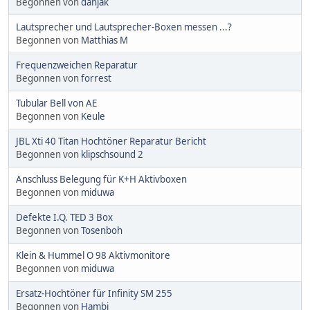
Begonnen von
danjak
Lautsprecher und Lautsprecher-Boxen messen ...?
Begonnen von
Matthias M
Frequenzweichen Reparatur
Begonnen von
forrest
Tubular Bell von AE
Begonnen von
Keule
JBL Xti 40 Titan Hochtöner Reparatur Bericht
Begonnen von
klipschsound 2
Anschluss Belegung für K+H Aktivboxen
Begonnen von
miduwa
Defekte I.Q. TED 3 Box
Begonnen von
Tosenboh
Klein & Hummel O 98 Aktivmonitore
Begonnen von
miduwa
Ersatz-Hochtöner für Infinity SM 255
Begonnen von
Hambi