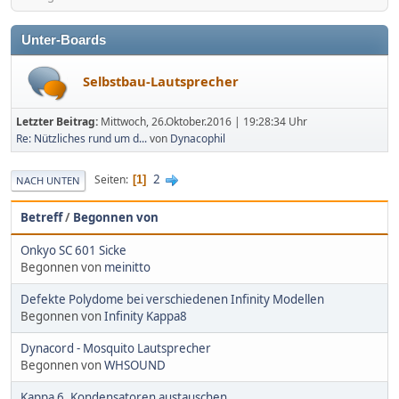
Unter-Boards
Selbstbau-Lautsprecher
Letzter Beitrag:
Mittwoch, 26.Oktober.2016 | 19:28:34 Uhr
Re: Nützliches rund um d...
von
Dynacophil
2
Seiten
1
NACH UNTEN
Betreff
/
Begonnen von
Onkyo SC 601 Sicke
Begonnen von
meinitto
Defekte Polydome bei verschiedenen Infinity Modellen
Begonnen von
Infinity Kappa8
Dynacord - Mosquito Lautsprecher
Begonnen von
WHSOUND
Kappa 6, Kondensatoren austauschen