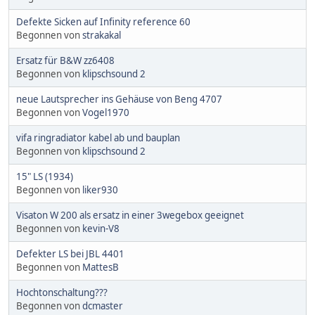
Defekte Sicken auf Infinity reference 60
Begonnen von
strakakal
Ersatz für B&W zz6408
Begonnen von
klipschsound 2
neue Lautsprecher ins Gehäuse von Beng 4707
Begonnen von
Vogel1970
vifa ringradiator kabel ab und bauplan
Begonnen von
klipschsound 2
15" LS (1934)
Begonnen von
liker930
Visaton W 200 als ersatz in einer 3wegebox geeignet
Begonnen von
kevin-V8
Defekter LS bei JBL 4401
Begonnen von
MattesB
Hochtonschaltung???
Begonnen von
dcmaster