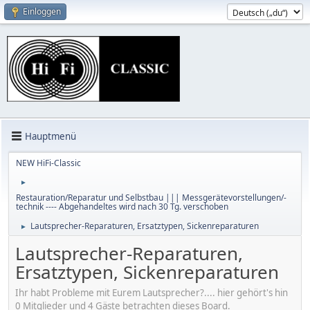
Einloggen
Hauptmenü
NEW HiFi-Classic
►
Restauration/Reparatur und Selbstbau ||| Messgerätevorstellungen/-
technik ---- Abgehandeltes wird nach 30 Tg. verschoben
Lautsprecher-Reparaturen, Ersatztypen, Sickenreparaturen
►
Lautsprecher-Reparaturen,
Ersatztypen, Sickenreparaturen
Ihr habt Probleme mit Eurem Lautsprecher?.... hier gehört's hin
0 Mitglieder und 4 Gäste betrachten dieses Board.