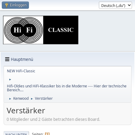
Einloggen
Hauptmenü
NEW HiFi-Classic
►
Hifi-Oldies und HiFi-Klassiker bis in die Moderne ---- Hier der technische
Bereich....
Kenwood
Verstärker
►
►
Verstärker
0 Mitglieder und 2 Gäste betrachten dieses Board.
Seiten
1
NACH UNTEN