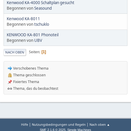
Kenwood KA-4000 Schaltplan gesucht
Begonnen von
Seasound
Kenwood KA-8011
Begonnen von
tschuklo
KENWOOD KA-801 Phonoteil
Begonnen von
UBV
Seiten
1
NACH OBEN
Verschobenes Thema
Thema geschlossen
Fixiertes Thema
Thema, das du beobachtest
|
|
Hilfe
Nutzungsbedingungen und Regeln
Nach oben ▲
,
SMF 2.1.6 © 2025
Simple Machines