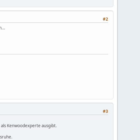
#2
...
#3
e als Kenwoodexperte ausgibt.
lsruhe.