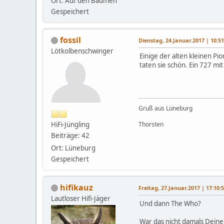
Ort: Auf den Bäumen
Gespeichert
fossil
Dienstag, 24.Januar.2017 | 10:5
Lötkolbenschwinger
Einige der alten kleinen Pi
taten sie schön. Ein 727 mi
Gruß aus Lüneburg
HiFi-Jüngling
Thorsten
Beiträge: 42
Ort: Lüneburg
Gespeichert
hifikauz
Freitag, 27.Januar.2017 | 17:10:
Lautloser Hifi-Jäger
Und dann The Who?
War das nicht damals Deine