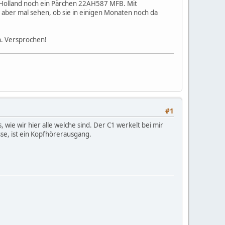
in Holland noch ein Pärchen 22AH587 MFB. Mit
 aber mal sehen, ob sie in einigen Monaten noch da
en. Versprochen!
#1
wie wir hier alle welche sind. Der C1 werkelt bei mir
sse, ist ein Kopfhörerausgang.