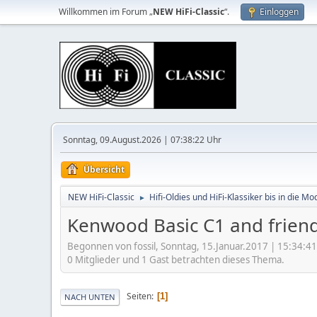
Willkommen im Forum „
NEW HiFi-Classic
“.
Einloggen
Sonntag, 09.August.2026 | 07:38:22 Uhr
Übersicht
NEW HiFi-Classic
Hifi-Oldies und HiFi-Klassiker bis in die Mo
►
Kenwood Basic C1 and frien
Begonnen von fossil, Sonntag, 15.Januar.2017 | 15:34:4
0 Mitglieder und 1 Gast betrachten dieses Thema.
Seiten
1
NACH UNTEN