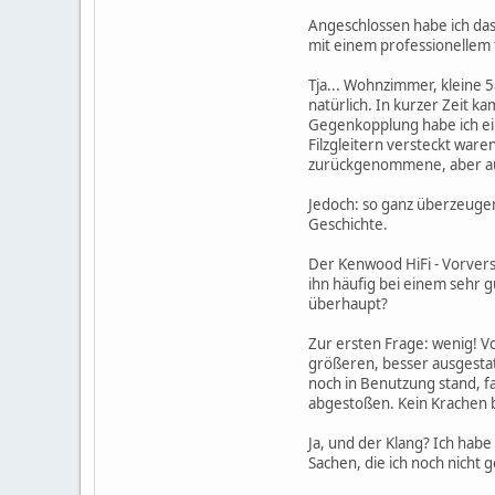
Angeschlossen habe ich das
mit einem professionellem 
Tja... Wohnzimmer, kleine 5
natürlich. In kurzer Zeit k
Gegenkopplung habe ich ein
Filzgleitern versteckt ware
zurückgenommene, aber auch
Jedoch: so ganz überzeugen
Geschichte.
Der Kenwood HiFi - Vorvers
ihn häufig bei einem sehr g
überhaupt?
Zur ersten Frage: wenig! Vo
größeren, besser ausgestatt
noch in Benutzung stand, fa
abgestoßen. Kein Krachen b
Ja, und der Klang? Ich hab
Sachen, die ich noch nicht 