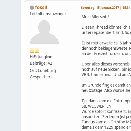
fossil
Sonntag, 15.Januar.2017 | 15:34
Lötkolbenschwinger
Moin Allerseits!
Diesen Thread könnte ich au
unterrepäsentiert sind. So 
Es ist mittlerweile ca. 6 Ja
dennoch beklagenswerte Tod
an der Freizeit fordern, un
HiFi-Jüngling
Beiträge: 42
Über alles dieses verschob
noch auf neue Sicken, bin 
Ort: Lüneburg
VBR. Immerhin... Und am Arb
Gespeichert
Im Grunde fing es damit an,
heutzutage. Also wurde sie 
Tja, dann kam die Entrümpe
SIE WEGWERFEN!
Wurde sofort konfisziert. E
ansonsten: Zerlegen (ist ja
Fundus kam ein Ortofon M2
damals dem 1229 spendiert,