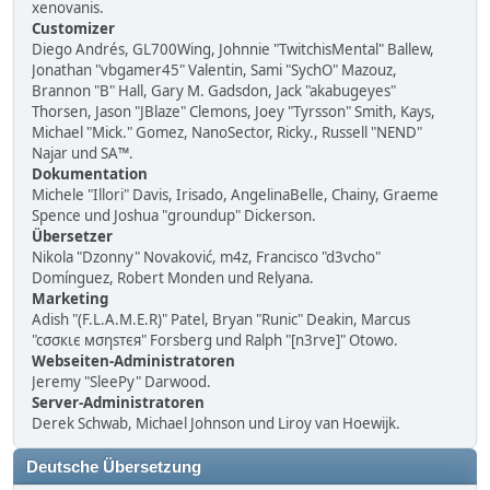
xenovanis.
Customizer
Diego Andrés, GL700Wing, Johnnie "TwitchisMental" Ballew,
Jonathan "vbgamer45" Valentin, Sami "SychO" Mazouz,
Brannon "B" Hall, Gary M. Gadsdon, Jack "akabugeyes"
Thorsen, Jason "JBlaze" Clemons, Joey "Tyrsson" Smith, Kays,
Michael "Mick." Gomez, NanoSector, Ricky., Russell "NEND"
Najar und SA™.
Dokumentation
Michele "Illori" Davis, Irisado, AngelinaBelle, Chainy, Graeme
Spence und Joshua "groundup" Dickerson.
Übersetzer
Nikola "Dzonny" Novaković, m4z, Francisco "d3vcho"
Domínguez, Robert Monden und Relyana.
Marketing
Adish "(F.L.A.M.E.R)" Patel, Bryan "Runic" Deakin, Marcus
"cσσкιє мσηѕтєя" Forsberg und Ralph "[n3rve]" Otowo.
Webseiten-Administratoren
Jeremy "SleePy" Darwood.
Server-Administratoren
Derek Schwab, Michael Johnson und Liroy van Hoewijk.
Deutsche Übersetzung