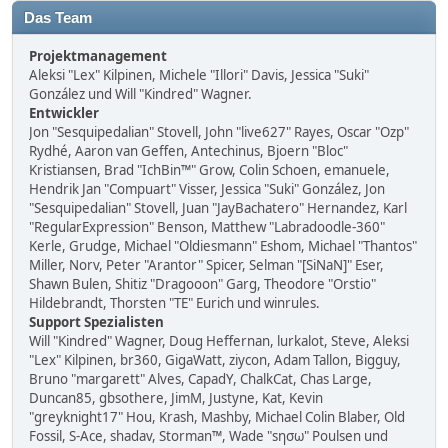
Das Team
Projektmanagement
Aleksi "Lex" Kilpinen, Michele "Illori" Davis, Jessica "Suki"
González und Will "Kindred" Wagner.
Entwickler
Jon "Sesquipedalian" Stovell, John "live627" Rayes, Oscar "Ozp"
Rydhé, Aaron van Geffen, Antechinus, Bjoern "Bloc"
Kristiansen, Brad "IchBin™" Grow, Colin Schoen, emanuele,
Hendrik Jan "Compuart" Visser, Jessica "Suki" González, Jon
"Sesquipedalian" Stovell, Juan "JayBachatero" Hernandez, Karl
"RegularExpression" Benson, Matthew "Labradoodle-360"
Kerle, Grudge, Michael "Oldiesmann" Eshom, Michael "Thantos"
Miller, Norv, Peter "Arantor" Spicer, Selman "[SiNaN]" Eser,
Shawn Bulen, Shitiz "Dragooon" Garg, Theodore "Orstio"
Hildebrandt, Thorsten "TE" Eurich und winrules.
Support Spezialisten
Will "Kindred" Wagner, Doug Heffernan, lurkalot, Steve, Aleksi
"Lex" Kilpinen, br360, GigaWatt, ziycon, Adam Tallon, Bigguy,
Bruno "margarett" Alves, CapadY, ChalkCat, Chas Large,
Duncan85, gbsothere, JimM, Justyne, Kat, Kevin
"greyknight17" Hou, Krash, Mashby, Michael Colin Blaber, Old
Fossil, S-Ace, shadav, Storman™, Wade "sησω" Poulsen und