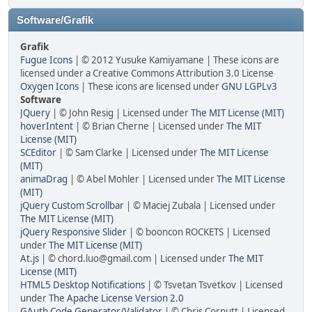
Software/Grafik
Grafik
Fugue Icons
| © 2012 Yusuke Kamiyamane | These icons are
licensed under a Creative Commons Attribution 3.0 License
Oxygen Icons
| These icons are licensed under
GNU LGPLv3
Software
JQuery
| © John Resig | Licensed under
The MIT License (MIT)
hoverIntent
| © Brian Cherne | Licensed under
The MIT
License (MIT)
SCEditor
| © Sam Clarke | Licensed under
The MIT License
(MIT)
animaDrag
| © Abel Mohler | Licensed under
The MIT License
(MIT)
jQuery Custom Scrollbar
| © Maciej Zubala | Licensed under
The MIT License (MIT)
jQuery Responsive Slider
| © booncon ROCKETS | Licensed
under
The MIT License (MIT)
At.js
| © chord.luo@gmail.com | Licensed under
The MIT
License (MIT)
HTML5 Desktop Notifications
| © Tsvetan Tsvetkov | Licensed
under
The Apache License Version 2.0
GAuth Code Generator/Validator
| © Chris Cornutt | Licensed