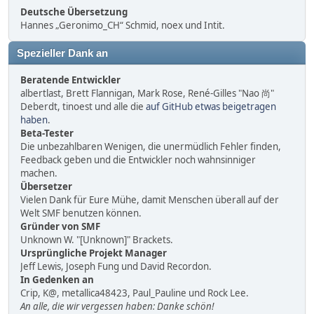
Deutsche Übersetzung
Hannes „Geronimo_CH“ Schmid, noex und Intit.
Spezieller Dank an
Beratende Entwickler
albertlast, Brett Flannigan, Mark Rose, René-Gilles "Nao 尚"
Deberdt, tinoest und alle die
auf GitHub etwas beigetragen
haben
.
Beta-Tester
Die unbezahlbaren Wenigen, die unermüdlich Fehler finden,
Feedback geben und die Entwickler noch wahnsinniger
machen.
Übersetzer
Vielen Dank für Eure Mühe, damit Menschen überall auf der
Welt SMF benutzen können.
Gründer von SMF
Unknown W. "[Unknown]" Brackets.
Ursprüngliche Projekt Manager
Jeff Lewis, Joseph Fung und David Recordon.
In Gedenken an
Crip, K@, metallica48423, Paul_Pauline und Rock Lee.
An alle, die wir vergessen haben: Danke schön!