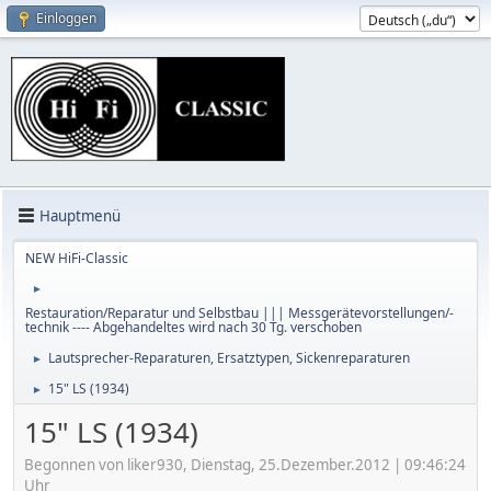
Einloggen
Hauptmenü
NEW HiFi-Classic
►
Restauration/Reparatur und Selbstbau ||| Messgerätevorstellungen/-
technik ---- Abgehandeltes wird nach 30 Tg. verschoben
Lautsprecher-Reparaturen, Ersatztypen, Sickenreparaturen
►
15" LS (1934)
►
15" LS (1934)
Begonnen von liker930, Dienstag, 25.Dezember.2012 | 09:46:24
Uhr