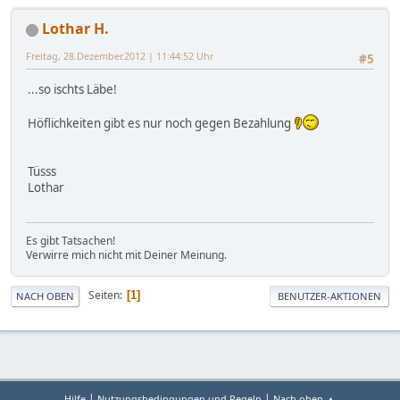
Lothar H.
Freitag, 28.Dezember.2012 | 11:44:52 Uhr
#5
...so ischts Läbe!
Höflichkeiten gibt es nur noch gegen Bezahlung
Tüsss
Lothar
Es gibt Tatsachen!
Verwirre mich nicht mit Deiner Meinung.
Seiten
1
NACH OBEN
BENUTZER-AKTIONEN
|
|
Hilfe
Nutzungsbedingungen und Regeln
Nach oben ▲