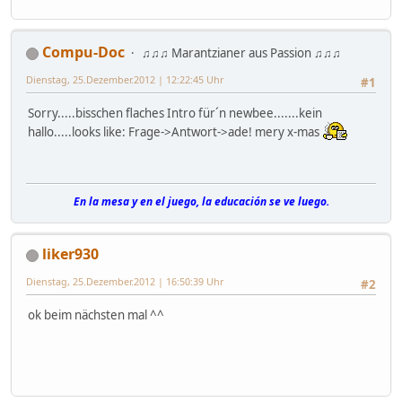
Compu-Doc
♫♫♫ Marantzianer aus Passion ♫♫♫
Dienstag, 25.Dezember.2012 | 12:22:45 Uhr
#1
Sorry.....bisschen flaches Intro für´n newbee.......kein
hallo.....looks like: Frage->Antwort->ade! mery x-mas
En la mesa y en el juego, la educación se ve luego.
liker930
Dienstag, 25.Dezember.2012 | 16:50:39 Uhr
#2
ok beim nächsten mal ^^