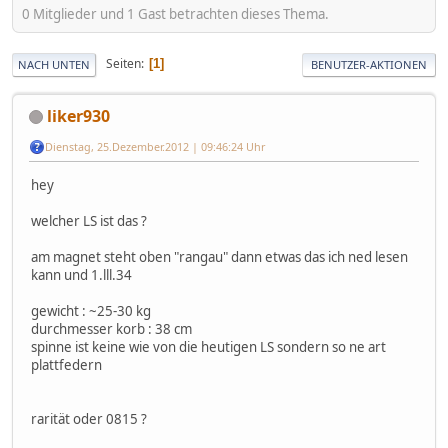
0 Mitglieder und 1 Gast betrachten dieses Thema.
Seiten
1
NACH UNTEN
BENUTZER-AKTIONEN
liker930
Dienstag, 25.Dezember.2012 | 09:46:24 Uhr
hey
welcher LS ist das ?
am magnet steht oben "rangau" dann etwas das ich ned lesen
kann und 1.lll.34
gewicht : ~25-30 kg
durchmesser korb : 38 cm
spinne ist keine wie von die heutigen LS sondern so ne art
plattfedern
rarität oder 0815 ?