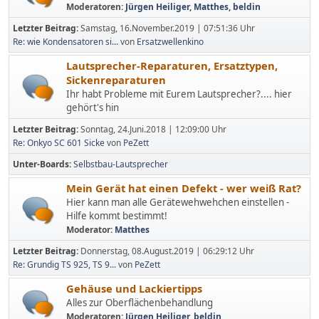
Moderatoren:
Jürgen Heiliger
,
Matthes
,
beldin
Letzter Beitrag:
Samstag, 16.November.2019 | 07:51:36 Uhr
Re: wie Kondensatoren si...
von
Ersatzwellenkino
Lautsprecher-Reparaturen, Ersatztypen,
Sickenreparaturen
Ihr habt Probleme mit Eurem Lautsprecher?.... hier
gehört's hin
Letzter Beitrag:
Sonntag, 24.Juni.2018 | 12:09:00 Uhr
Re: Onkyo SC 601 Sicke
von
PeZett
Unter-Boards
Selbstbau-Lautsprecher
Mein Gerät hat einen Defekt - wer weiß Rat?
Hier kann man alle Gerätewehwehchen einstellen -
Hilfe kommt bestimmt!
Moderator:
Matthes
Letzter Beitrag:
Donnerstag, 08.August.2019 | 06:29:12 Uhr
Re: Grundig TS 925, TS 9...
von
PeZett
Gehäuse und Lackiertipps
Alles zur Oberflächenbehandlung
Moderatoren:
Jürgen Heiliger
,
beldin