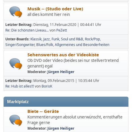
Musik -- (Studio oder Live)
all dies kommt hier rein
Letzter Beitrag:
Dienstag, 11.Februar.2020 | 00:44:41 Uhr
Re: Die schönsten Liveau...
von
PeZett
Unter-Boards
Klassik
Jazz
Funk, Soul und R&B
Rock/Pop
Singer/Songwriter, Blues/Folk
Allgemeines und Besonderheiten
Sehenswertes aus der Videokiste
Ob DVD oder Video (beides sei nur stellvertretend
genannt) egal
Moderator:
Jürgen Heiliger
Letzter Beitrag:
Montag, 09.Februar.2015 | 10:35:44 Uhr
Re: Hub ist alles!!!
von
BorisK
Marktplatz
Biete -- Geräte
Kommentierungen absolut unerwünscht, ernsthafte
Frage gerne
Moderator:
Jürgen Heiliger