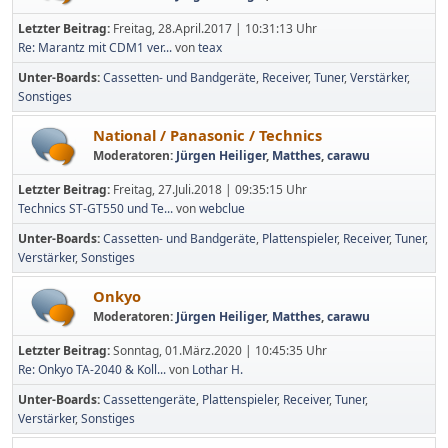
Letzter Beitrag:
Freitag, 28.April.2017 | 10:31:13 Uhr
Re: Marantz mit CDM1 ver...
von
teax
Unter-Boards
Cassetten- und Bandgeräte
Receiver
Tuner
Verstärker
Sonstiges
National / Panasonic / Technics
Moderatoren:
Jürgen Heiliger
,
Matthes
,
carawu
Letzter Beitrag:
Freitag, 27.Juli.2018 | 09:35:15 Uhr
Technics ST-GT550 und Te...
von
webclue
Unter-Boards
Cassetten- und Bandgeräte
Plattenspieler
Receiver
Tuner
Verstärker
Sonstiges
Onkyo
Moderatoren:
Jürgen Heiliger
,
Matthes
,
carawu
Letzter Beitrag:
Sonntag, 01.März.2020 | 10:45:35 Uhr
Re: Onkyo TA-2040 & Koll...
von
Lothar H.
Unter-Boards
Cassettengeräte
Plattenspieler
Receiver
Tuner
Verstärker
Sonstiges