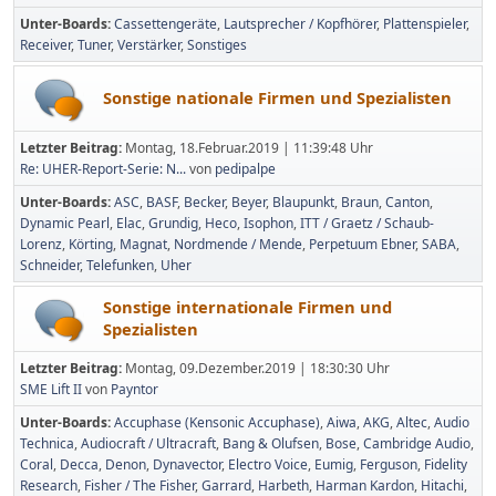
Unter-Boards
Cassettengeräte
Lautsprecher / Kopfhörer
Plattenspieler
Receiver
Tuner
Verstärker
Sonstiges
Sonstige nationale Firmen und Spezialisten
Letzter Beitrag:
Montag, 18.Februar.2019 | 11:39:48 Uhr
Re: UHER-Report-Serie: N...
von
pedipalpe
Unter-Boards
ASC
BASF
Becker
Beyer
Blaupunkt
Braun
Canton
Dynamic Pearl
Elac
Grundig
Heco
Isophon
ITT / Graetz / Schaub-
Lorenz
Körting
Magnat
Nordmende / Mende
Perpetuum Ebner
SABA
Schneider
Telefunken
Uher
Sonstige internationale Firmen und
Spezialisten
Letzter Beitrag:
Montag, 09.Dezember.2019 | 18:30:30 Uhr
SME Lift II
von
Payntor
Unter-Boards
Accuphase (Kensonic Accuphase)
Aiwa
AKG
Altec
Audio
Technica
Audiocraft / Ultracraft
Bang & Olufsen
Bose
Cambridge Audio
Coral
Decca
Denon
Dynavector
Electro Voice
Eumig
Ferguson
Fidelity
Research
Fisher / The Fisher
Garrard
Harbeth
Harman Kardon
Hitachi