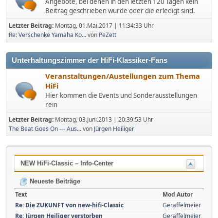
Angebote, bei denen in den letzten 120 Tagen kein
Beitrag geschrieben wurde oder die erledigt sind.
Letzter Beitrag:
Montag, 01.Mai.2017 | 11:34:33 Uhr
Re: Verschenke Yamaha Ko...
von
PeZett
Unterhaltungszimmer der HiFi-Klassiker-Fans
Veranstaltungen/Austellungen zum Thema
HiFi
Hier kommen die Events und Sonderausstellungen
rein
Letzter Beitrag:
Montag, 03.Juni.2013 | 20:39:53 Uhr
The Beat Goes On --- Aus...
von
Jürgen Heiliger
NEW HiFi-Classic – Info-Center
Neueste Beiträge
Text
Mod Autor
Re: Die ZUKUNFT von new-hifi-Classic
Geraffelmeier
Re: Jürgen Heiliger verstorben
Geraffelmeier