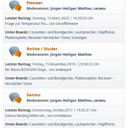
Pioneer
Moderatoren:
Jürgen Heiliger
,
Matthes
,
carawu
Letzter Beitrag:
Sonntag, 15.März.2020 | 16:30:53 Uhr
Frage zur Temperatur Pio...
von
Geraffelmeier
Unter-Boards
Cassetten- und Bandgeräte
Lautsprecher / Kopfhörer
Plattenspieler
Receiver-Verstärker-Tuner
Sonstiges
ReVox / Studer
Moderatoren:
Jürgen Heiliger
,
Matthes
Letzter Beitrag:
Freitag, 15.November.2019 | 23:38:23 Uhr
Re: Revox B250/260 Displ...
von
andeejark
Unter-Boards
Cassetten- und Bandgeräte
Plattenspieler
Receiver-
Verstärker-Tuner
Sansui
Moderatoren:
Jürgen Heiliger
,
Matthes
,
carawu
Letzter Beitrag:
Donnerstag, 04.Mai.2017 | 19:35:31 Uhr
Sansui Neuling bittet um...
von
orionklausi
Unter-Boards
Cassetten- und Bandgeräte
Lautsprecher / Kopfhörer