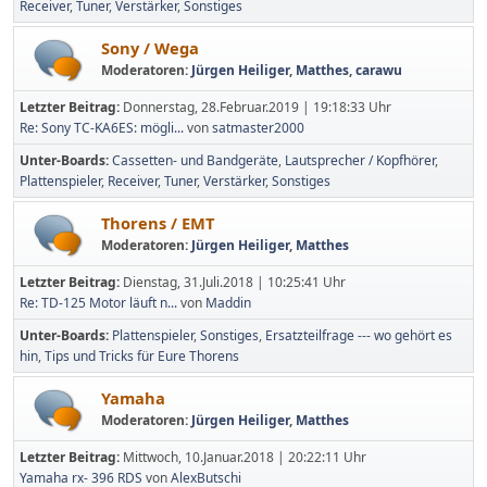
Receiver
Tuner
Verstärker
Sonstiges
Sony / Wega
Moderatoren:
Jürgen Heiliger
,
Matthes
,
carawu
Letzter Beitrag:
Donnerstag, 28.Februar.2019 | 19:18:33 Uhr
Re: Sony TC-KA6ES: mögli...
von
satmaster2000
Unter-Boards
Cassetten- und Bandgeräte
Lautsprecher / Kopfhörer
Plattenspieler
Receiver
Tuner
Verstärker
Sonstiges
Thorens / EMT
Moderatoren:
Jürgen Heiliger
,
Matthes
Letzter Beitrag:
Dienstag, 31.Juli.2018 | 10:25:41 Uhr
Re: TD-125 Motor läuft n...
von
Maddin
Unter-Boards
Plattenspieler
Sonstiges
Ersatzteilfrage --- wo gehört es
hin
Tips und Tricks für Eure Thorens
Yamaha
Moderatoren:
Jürgen Heiliger
,
Matthes
Letzter Beitrag:
Mittwoch, 10.Januar.2018 | 20:22:11 Uhr
Yamaha rx- 396 RDS
von
AlexButschi