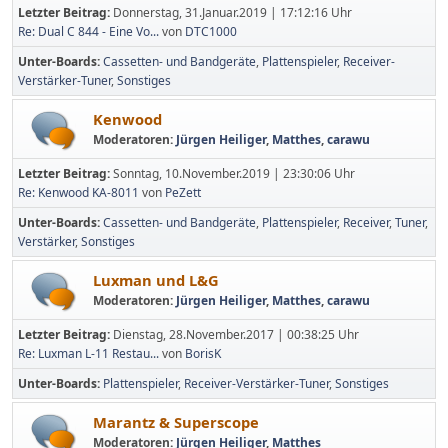
Letzter Beitrag:
Donnerstag, 31.Januar.2019 | 17:12:16 Uhr
Re: Dual C 844 - Eine Vo...
von
DTC1000
Unter-Boards
Cassetten- und Bandgeräte
Plattenspieler
Receiver-
Verstärker-Tuner
Sonstiges
Kenwood
Moderatoren:
Jürgen Heiliger
,
Matthes
,
carawu
Letzter Beitrag:
Sonntag, 10.November.2019 | 23:30:06 Uhr
Re: Kenwood KA-8011
von
PeZett
Unter-Boards
Cassetten- und Bandgeräte
Plattenspieler
Receiver
Tuner
Verstärker
Sonstiges
Luxman und L&G
Moderatoren:
Jürgen Heiliger
,
Matthes
,
carawu
Letzter Beitrag:
Dienstag, 28.November.2017 | 00:38:25 Uhr
Re: Luxman L-11 Restau...
von
BorisK
Unter-Boards
Plattenspieler
Receiver-Verstärker-Tuner
Sonstiges
Marantz & Superscope
Moderatoren:
Jürgen Heiliger
,
Matthes