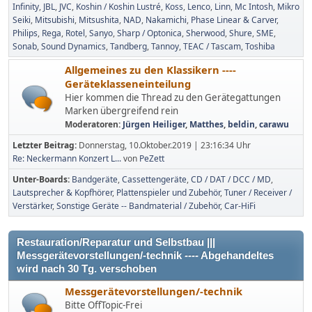
Infinity
JBL
JVC
Koshin / Koshin Lustré
Koss
Lenco
Linn
Mc Intosh
Mikro
Seiki
Mitsubishi
Mitsushita
NAD
Nakamichi
Phase Linear & Carver
Philips
Rega
Rotel
Sanyo
Sharp / Optonica
Sherwood
Shure
SME
Sonab
Sound Dynamics
Tandberg
Tannoy
TEAC / Tascam
Toshiba
Allgemeines zu den Klassikern ----
Geräteklasseneinteilung
Hier kommen die Thread zu den Gerätegattungen
Marken übergreifend rein
Moderatoren:
Jürgen Heiliger
,
Matthes
,
beldin
,
carawu
Letzter Beitrag:
Donnerstag, 10.Oktober.2019 | 23:16:34 Uhr
Re: Neckermann Konzert L...
von
PeZett
Unter-Boards
Bandgeräte
Cassettengeräte
CD / DAT / DCC / MD
Lautsprecher & Kopfhörer
Plattenspieler und Zubehör
Tuner / Receiver /
Verstärker
Sonstige Geräte -- Bandmaterial / Zubehör
Car-HiFi
Restauration/Reparatur und Selbstbau |||
Messgerätevorstellungen/-technik ---- Abgehandeltes
wird nach 30 Tg. verschoben
Messgerätevorstellungen/-technik
Bitte OffTopic-Frei