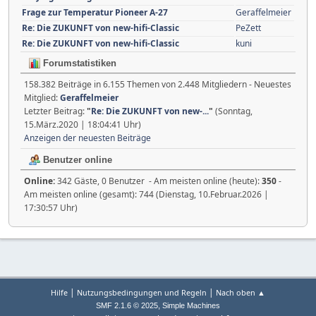
Frage zur Temperatur Pioneer A-27
Geraffelmeier
Re: Die ZUKUNFT von new-hifi-Classic
PeZett
Re: Die ZUKUNFT von new-hifi-Classic
kuni
Forumstatistiken
158.382 Beiträge in 6.155 Themen von 2.448 Mitgliedern - Neuestes
Mitglied:
Geraffelmeier
Letzter Beitrag:
"
Re: Die ZUKUNFT von new-...
"
(Sonntag,
15.März.2020 | 18:04:41 Uhr)
Anzeigen der neuesten Beiträge
Benutzer online
Online:
342 Gäste, 0 Benutzer - Am meisten online (heute):
350
-
Am meisten online (gesamt): 744 (Dienstag, 10.Februar.2026 |
17:30:57 Uhr)
|
|
Hilfe
Nutzungsbedingungen und Regeln
Nach oben ▲
,
SMF 2.1.6 © 2025
Simple Machines