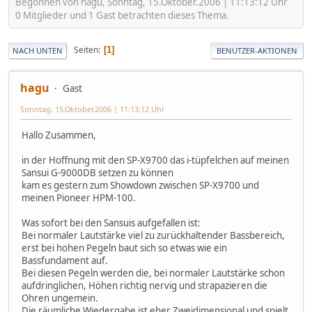
Begonnen von hagu, Sonntag, 15.Oktober.2006 | 11:13:12 Uhr
0 Mitglieder und 1 Gast betrachten dieses Thema.
Seiten
1
NACH UNTEN
BENUTZER-AKTIONEN
hagu
Gast
Sonntag, 15.Oktober.2006 | 11:13:12 Uhr
Hallo Zusammen,
in der Hoffnung mit den SP-X9700 das i-tüpfelchen auf meinen
Sansui G-9000DB setzen zu können
kam es gestern zum Showdown zwischen SP-X9700 und
meinen Pioneer HPM-100.
Was sofort bei den Sansuis aufgefallen ist:
Bei normaler Lautstärke viel zu zurückhaltender Bassbereich,
erst bei hohen Pegeln baut sich so etwas wie ein
Bassfundament auf.
Bei diesen Pegeln werden die, bei normaler Lautstärke schon
aufdringlichen, Höhen richtig nervig und strapazieren die
Ohren ungemein.
Die räumliche Wiedergabe ist eher Zweidimensional und spielt