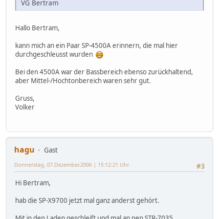
VG Bertram
Hallo Bertram,
kann mich an ein Paar SP-4500A erinnern, die mal hier
durchgeschleusst wurden
Bei den 4500A war der Bassbereich ebenso zurückhaltend,
aber Mittel-/Hochtonbereich waren sehr gut.
Gruss,
Volker
hagu
Gast
Donnerstag, 07.Dezember.2006 | 15:12:21 Uhr
#3
Hi Bertram,
hab die SP-X9700 jetzt mal ganz anderst gehört.
Mit in den Laden geschleift und mal an nen STR-7035