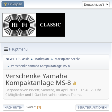
Einloggen
Hauptmenü
NEW HiFi-Classic
Marktplatz
Marktplatz-Archiv
►
►
Verschenke Yamaha Kompaktanlage MS-8
►
Verschenke Yamaha
Kompaktanlage MS-8
Begonnen von PeZett, Samstag, 08.April.2017 | 15:40:29 Uhr
0 Mitglieder und 1 Gast betrachten dieses Thema.
Seiten
1
NACH UNTEN
BENUTZER-AKTIONEN