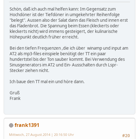
Schön, daß ich auch mal helfen kann: Im Gegensatz zum
Hochdöner ist der Tiefdöner in umgekehrter Reihenfolge
"belegt". Aussen also der Salat dann das Fleisch und innen erst
das Fladenbrot. Die Spannung beim Essen (kleckerts oder
kleckerts nicht) wird immens gesteigert, der kulinarische
Höhepunkt deutlich früher erreicht.
Bei den tiefen Frequenzen ,die ich über winamp und input am
AT2 als mp3-files einspiele benötigt der TT ein paar
hundertstel bis der Ton sauber kommt. Bei Verwendung des
Sinusgenerators im AT2 und Ein- Ausschalten durch Lspr-
Stecker ziehen nicht.
Ich baue den TT mal ein und höre dann.
Gruß
Frank
frank1391
Mittwoch, 27.August.2014 | 20:16:50 Uhr
#20