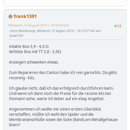
frank1391
Mittwoch, 27.August.2014 | 16:19:34 Uhr
#15
Letzte Bearbeitung
: Mittwoch, 27.August.2014 | 16:53:07 Uhr von
frank1391
intakte Box 3,9 - 4,0 Ω
defekte Box mit TT 3,8 - 3,9Ω
Anzeigen schwanken etwas.
Zum Reparieren des Canton habe ich rein garnichts. Da gibts
reconing - kits.
Ich glaube nicht, daß ich das erfolgreich durchführen kann.
Und wenn ich dann noch die Preise für die recone kits bei
thomann sehe, warte ich lieber auf ein ebay Angebot.
Angenommen ich wollte mir einen ersten Überblick
verschaffen, müßte ich wohl den Spider und die
Membrananschlüße sowie die Sicke (Rand) am Metallgehäuse
lösen?