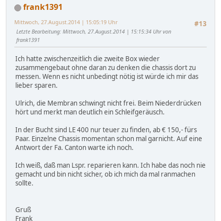
frank1391
Mittwoch, 27.August.2014 | 15:05:19 Uhr
#13
Letzte Bearbeitung
: Mittwoch, 27.August.2014 | 15:15:34 Uhr von
frank1391
Ich hatte zwischenzeitlich die zweite Box wieder
zusammengebaut ohne daran zu denken die chassis dort zu
messen. Wenn es nicht unbedingt nötig ist würde ich mir das
lieber sparen.
Ulrich, die Membran schwingt nicht frei. Beim Niederdrücken
hört und merkt man deutlich ein Schleifgeräusch.
In der Bucht sind LE 400 nur teuer zu finden, ab € 150,- fürs
Paar. Einzelne Chassis momentan schon mal garnicht. Auf eine
Antwort der Fa. Canton warte ich noch.
Ich weiß, daß man Lspr. reparieren kann. Ich habe das noch nie
gemacht und bin nicht sicher, ob ich mich da mal ranmachen
sollte.
Gruß
Frank