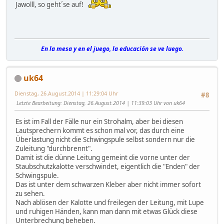
Jawolll, so geht´se auf!
En la mesa y en el juego, la educación se ve luego.
uk64
Dienstag, 26.August.2014 | 11:29:04 Uhr
#8
Letzte Bearbeitung
: Dienstag, 26.August.2014 | 11:39:03 Uhr von uk64
Es ist im Fall der Fälle nur ein Strohalm, aber bei diesen
Lautsprechern kommt es schon mal vor, das durch eine
Überlastung nicht die Schwingspule selbst sondern nur die
Zuleitung "durchbrennt".
Damit ist die dünne Leitung gemeint die vorne unter der
Staubschutzkalotte verschwindet, eigentlich die "Enden" der
Schwingspule.
Das ist unter dem schwarzen Kleber aber nicht immer sofort
zu sehen.
Nach ablösen der Kalotte und freilegen der Leitung, mit Lupe
und ruhigen Händen, kann man dann mit etwas Glück diese
Unterbrechung beheben.