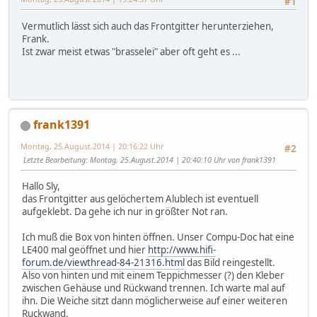
#1
Vermutlich lässt sich auch das Frontgitter herunterziehen,
Frank.
Ist zwar meist etwas "brasselei" aber oft geht es ...
frank1391
Montag, 25.August.2014 | 20:16:22 Uhr
#2
Letzte Bearbeitung
: Montag, 25.August.2014 | 20:40:10 Uhr von frank1391
Hallo Sly,
das Frontgitter aus gelöchertem Alublech ist eventuell
aufgeklebt. Da gehe ich nur in größter Not ran.
Ich muß die Box von hinten öffnen. Unser Compu-Doc hat eine
LE400 mal geöffnet und hier
http://www.hifi-
forum.de/viewthread-84-21316.html
das Bild reingestellt.
Also von hinten und mit einem Teppichmesser (?) den Kleber
zwischen Gehäuse und Rückwand trennen. Ich warte mal auf
ihn. Die Weiche sitzt dann möglicherweise auf einer weiteren
Ruckwand.