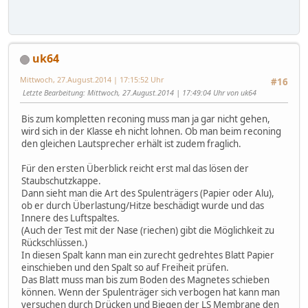
uk64
Mittwoch, 27.August.2014 | 17:15:52 Uhr
#16
Letzte Bearbeitung
: Mittwoch, 27.August.2014 | 17:49:04 Uhr von uk64
Bis zum kompletten reconing muss man ja gar nicht gehen,
wird sich in der Klasse eh nicht lohnen. Ob man beim reconing
den gleichen Lautsprecher erhält ist zudem fraglich.
Für den ersten Überblick reicht erst mal das lösen der
Staubschutzkappe.
Dann sieht man die Art des Spulenträgers (Papier oder Alu),
ob er durch Überlastung/Hitze beschädigt wurde und das
Innere des Luftspaltes.
(Auch der Test mit der Nase (riechen) gibt die Möglichkeit zu
Rückschlüssen.)
In diesen Spalt kann man ein zurecht gedrehtes Blatt Papier
einschieben und den Spalt so auf Freiheit prüfen.
Das Blatt muss man bis zum Boden des Magnetes schieben
können. Wenn der Spulenträger sich verbogen hat kann man
versuchen durch Drücken und Biegen der LS Membrane den