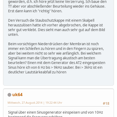
geworden, d.h. ich höre jetzt keine Verzerrung. Ich baue den
TT aber vor abschließender Beurteilung wieder ins Gehäuse.
Erst dann kann ich "richtig" hören.
Den Versuch die Staubschutzkappe mit einem Skalpell
herauszulösen hatte ich vorher abgebrochen, die Kappe ist
sehr gut verklebt. Dies sieht man auch sehr gut auf dem Bild
unten.
Beim vorsichtigen Niederdrücken der Membran ist noch
immer ein Schleifen zu hören und in den Fingern zu spüren,
aber bei weitem nicht so sehr wie anfänglich. Bei welchem
Signal kann man die Übertragung akustisch am besten
beurteilen? Einen mit dem Generator des AT2 eingespeisten
Sinus höre ich von 6 Hz bis > 9kHz sauber. Bei > 3kHz ist ein
deutlicher Lautstärkeabfall zu hören
uk64
Mittwoch, 27.August.2014 | 19:22:44 Uhr
#18
Signal über einen Sinusgenerator einspeisen und von 10Hz
beginnend die Frequenz erhöhen.