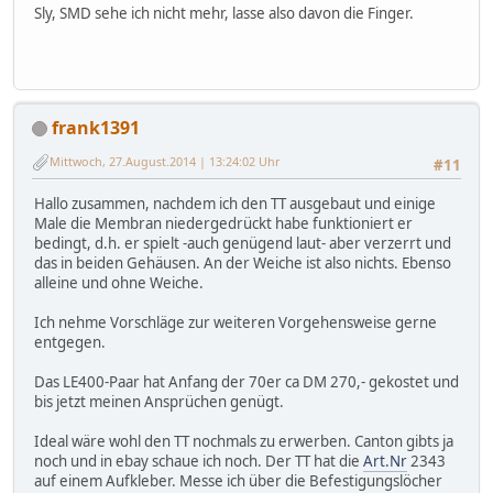
Sly, SMD sehe ich nicht mehr, lasse also davon die Finger.
frank1391
Mittwoch, 27.August.2014 | 13:24:02 Uhr
#11
Hallo zusammen, nachdem ich den TT ausgebaut und einige
Male die Membran niedergedrückt habe funktioniert er
bedingt, d.h. er spielt -auch genügend laut- aber verzerrt und
das in beiden Gehäusen. An der Weiche ist also nichts. Ebenso
alleine und ohne Weiche.
Ich nehme Vorschläge zur weiteren Vorgehensweise gerne
entgegen.
Das LE400-Paar hat Anfang der 70er ca DM 270,- gekostet und
bis jetzt meinen Ansprüchen genügt.
Ideal wäre wohl den TT nochmals zu erwerben. Canton gibts ja
noch und in ebay schaue ich noch. Der TT hat die
Art.Nr
2343
auf einem Aufkleber. Messe ich über die Befestigungslöcher