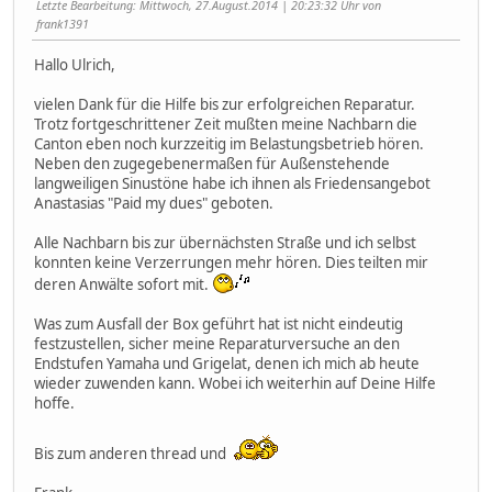
Letzte Bearbeitung
: Mittwoch, 27.August.2014 | 20:23:32 Uhr von
frank1391
Hallo Ulrich,
vielen Dank für die Hilfe bis zur erfolgreichen Reparatur.
Trotz fortgeschrittener Zeit mußten meine Nachbarn die
Canton eben noch kurzzeitig im Belastungsbetrieb hören.
Neben den zugegebenermaßen für Außenstehende
langweiligen Sinustöne habe ich ihnen als Friedensangebot
Anastasias "Paid my dues" geboten.
Alle Nachbarn bis zur übernächsten Straße und ich selbst
konnten keine Verzerrungen mehr hören. Dies teilten mir
deren Anwälte sofort mit.
Was zum Ausfall der Box geführt hat ist nicht eindeutig
festzustellen, sicher meine Reparaturversuche an den
Endstufen Yamaha und Grigelat, denen ich mich ab heute
wieder zuwenden kann. Wobei ich weiterhin auf Deine Hilfe
hoffe.
Bis zum anderen thread und