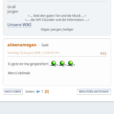
Gruß
Jürgen
>.... liebt den guten Ton und die Musik ....<
>.... die HiFi-Classiker und die Information ....<
Unsere WIKI
Skype: juergen_heiliger
aileenamegan
Gast
Samstag, 02.August.2008 | 22:09:45 Uhr
#42
Is gezz ee ma gespeichert.
Merci vielmals
1
Seiten
2
NACH OBEN
BENUTZER-AKTIONEN