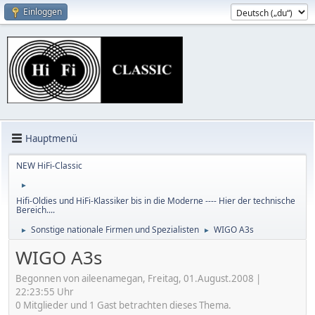
Einloggen
Hauptmenü
NEW HiFi-Classic
►
Hifi-Oldies und HiFi-Klassiker bis in die Moderne ---- Hier der technische
Bereich....
Sonstige nationale Firmen und Spezialisten
WIGO A3s
►
►
WIGO A3s
Begonnen von aileenamegan, Freitag, 01.August.2008 |
22:23:55 Uhr
0 Mitglieder und 1 Gast betrachten dieses Thema.