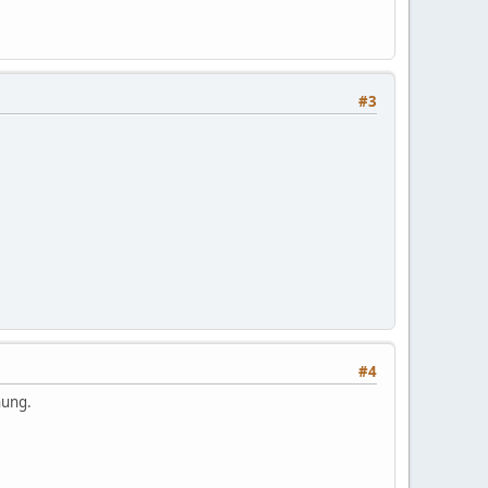
#3
#4
nung.