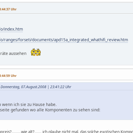
3:44:37 Uhr
nfo/index.htm
info/ranges/forseti/documents/apd15a_integrated_whathifi_review.htm
Geräte aussehen
3:44:59 Uhr
m Donnerstag, 07.August.2008 | 23:41:22 Uhr
n wenn ich sie zu Hause habe.
tseite gefunden wo alle Komponenten zu sehen sind:
eupreis?........wie alt?...... ich glaube nicht mal, das solche exotischen K