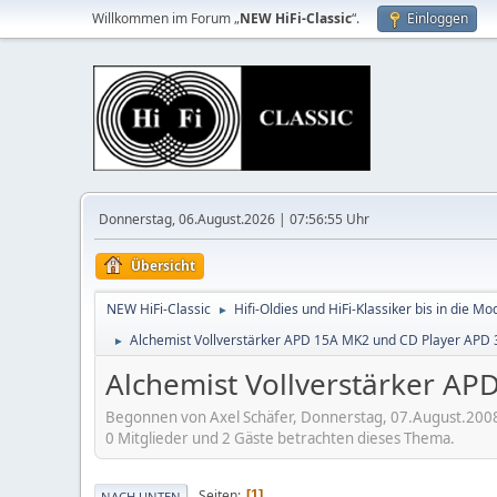
Willkommen im Forum „
NEW HiFi-Classic
“.
Einloggen
Donnerstag, 06.August.2026 | 07:56:55 Uhr
Übersicht
NEW HiFi-Classic
Hifi-Oldies und HiFi-Klassiker bis in die Mo
►
Alchemist Vollverstärker APD 15A MK2 und CD Player APD
►
Alchemist Vollverstärker A
Begonnen von Axel Schäfer, Donnerstag, 07.August.200
0 Mitglieder und 2 Gäste betrachten dieses Thema.
Seiten
1
NACH UNTEN