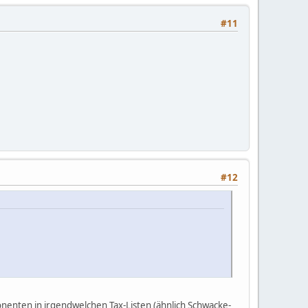
#11
#12
omponenten in irgendwelchen Tax-Listen (ähnlich Schwacke-