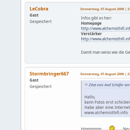
LeCobra
Donnerstag, 07.August.2008 | 2
Gast
Infos gibt es hier:
Gespeichert
Homepage
http://www.alchemisthifi.i
Verstärker
http://www.alchemisthifi.
Damit man weiss wie die 
Stormbringer667
Donnerstag, 07.August.2008 | 2
Gast
Zitat von: Axel Schäfer a
Gespeichert
Hallo,
kann Fotos erst schicke
Habe aber eine Interne
www.alchemisthifi.info
Hmmmmm......
.......N