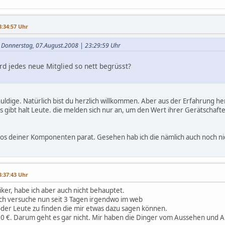
3:34:57 Uhr
m Donnerstag, 07.August.2008 | 23:29:59 Uhr
ird jedes neue Mitglied so nett begrüsst?
chuldige. Natürlich bist du herzlich willkommen. Aber aus der Erfahrung 
 Es gibt halt Leute. die melden sich nur an, um den Wert ihrer Gerätschaf
otos deiner Komponenten parat. Gesehen hab ich die nämlich auch noch ni
3:37:43 Uhr
ssiker, habe ich aber auch nicht behauptet.
ich versuche nun seit 3 Tagen irgendwo im web
der Leute zu finden die mir etwas dazu sagen können.
00 €. Darum geht es gar nicht. Mir haben die Dinger vom Aussehen und A