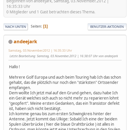
Begonnen von andeejark, Samstag, 03.November.2012 |
16:35:33 Uhr
0 Mitglieder und 1 Gast betrachten dieses Thema.
Seiten
1
NACH UNTEN
BENUTZER-AKTIONEN
andeejark
Samstag, 03.November.2012 | 16:35:33 Uhr
Letzte Bearbeitung
: Samstag, 03.November.2012 | 16:38:07 Uhr von andeejark
Hallo !
Mehrere Golf Europa und auch beim Touring hab Ich das schon
gehabt, das die plötzlich nur noch den "stärksten" Ortssender
empfangen.
Dem wollte Ich jetzt mal auf den Grund gehen, dazu habe Ich
ein Gerät welches sich auch so nicht mehr zu reparieren lohnt
"geopfert". Meine ersten Gedanken, das ein Transistor defekt
ist, haben sich nicht bestätigt.
Ich komme genau bis zum ersten Schwingkreis hinter der
Antenne. Jetzt kommt das Ulkige: Sobald Ich eine der beiden
Spulen überbrücke ( hier die blaue Drahtbrücke ) ist alles in
Ordnung, man könnte jetzt eine Unterbrechung in den Spulen