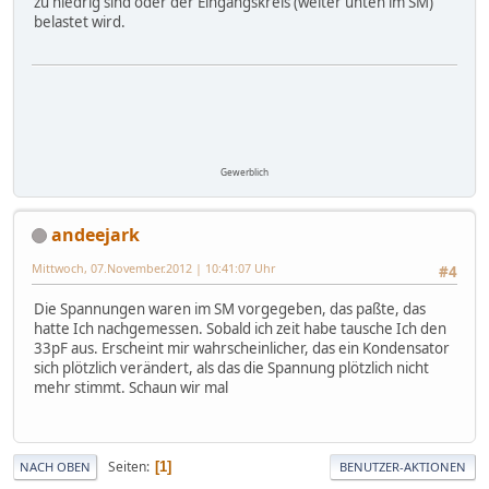
zu niedrig sind oder der Eingangskreis (weiter unten im SM)
belastet wird.
Gewerblich
andeejark
Mittwoch, 07.November.2012 | 10:41:07 Uhr
#4
Die Spannungen waren im SM vorgegeben, das paßte, das
hatte Ich nachgemessen. Sobald ich zeit habe tausche Ich den
33pF aus. Erscheint mir wahrscheinlicher, das ein Kondensator
sich plötzlich verändert, als das die Spannung plötzlich nicht
mehr stimmt. Schaun wir mal
Seiten
1
NACH OBEN
BENUTZER-AKTIONEN