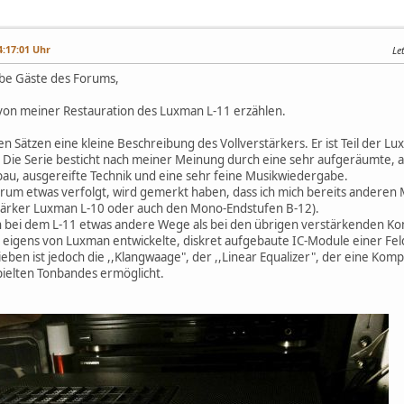
:17:01 Uhr
Le
ebe Gäste des Forums,
von meiner Restauration des Luxman L-11 erzählen.
gen Sätzen eine kleine Beschreibung des Vollverstärkers. Er ist Teil der 
 Die Serie besticht nach meiner Meinung durch eine sehr aufgeräumte, a
u, ausgereifte Technik und eine sehr feine Musikwiedergabe.
orum etwas verfolgt, wird gemerkt haben, dass ich mich bereits andere
stärker Luxman L-10 oder auch den Mono-Endstufen B-12).
an bei dem L-11 etwas andere Wege als bei den übrigen verstärkenden K
igens von Luxman entwickelte, diskret aufgebaute IC-Module einer Feld
eben ist jedoch die ,,Klangwaage", der ,,Linear Equalizer", der eine Ko
spielten Tonbandes ermöglicht.