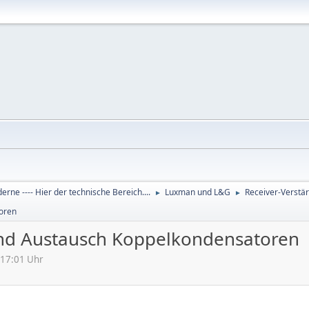
derne ---- Hier der technische Bereich....
Luxman und L&G
Receiver-Verstä
►
►
oren
nd Austausch Koppelkondensatoren
:17:01 Uhr