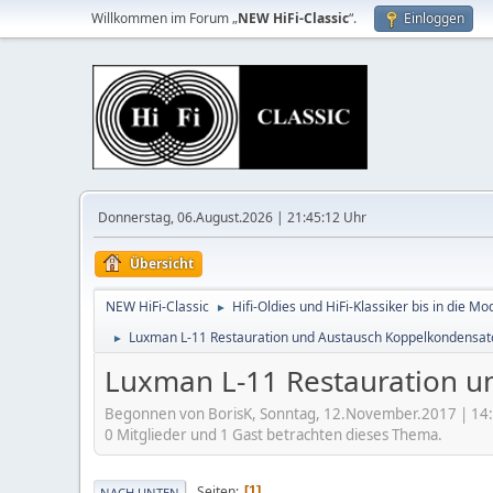
Willkommen im Forum „
NEW HiFi-Classic
“.
Einloggen
Donnerstag, 06.August.2026 | 21:45:12 Uhr
Übersicht
NEW HiFi-Classic
Hifi-Oldies und HiFi-Klassiker bis in die Mo
►
Luxman L-11 Restauration und Austausch Koppelkondensat
►
Luxman L-11 Restauration u
Begonnen von BorisK, Sonntag, 12.November.2017 | 14
0 Mitglieder und 1 Gast betrachten dieses Thema.
Seiten
1
NACH UNTEN