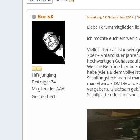
BorisK
Sonntag, 12.November.2017 | 14
Liebe Forumsmitglieder, li
ich möchte euch ein wenig 
Vielleicht zunächst in weni
70er – Anfang 80er Jahren.
hochwertigen Gehäuseaufba
Wer die Beiträge hier im F
habe (wie z.B dem Vollver
HiFi-Jüngling
Schaltungstechnisch ist m
Beiträge: 74
man etwa die DML-Module, e
Mitglied der AAA
vergebens. Gleichsam gebli
Schallplatte oder eines be
Gespeichert