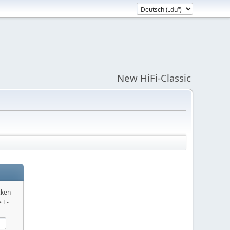
New HiFi-Classic
cken
 E-