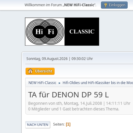
Willkommen im Forum „
NEW HiFi-Classic
“.
Einloggen
Sonntag, 09.August.2026 | 09:30:02 Uhr
Übersicht
NEW HiFi-Classic
Hifi-Oldies und HiFi-Klassiker bis in die Mo
►
TA für DENON DP 59 L
Begonnen von sth, Montag, 14.Juli.2008 | 14:11:11 Uhr
0 Mitglieder und 1 Gast betrachten dieses Thema.
Seiten
1
NACH UNTEN