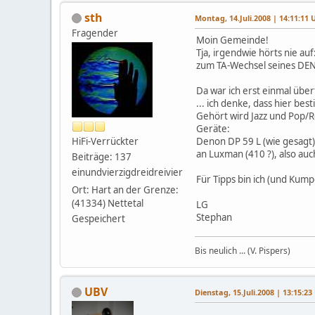
sth
Montag, 14.Juli.2008 | 14:11:11 
Fragender
Moin Gemeinde!
Tja, irgendwie hörts nie a
zum TA-Wechsel seines DENO
Da war ich erst einmal überf
... ich denke, dass hier be
Gehört wird Jazz und Pop/Ro
Geräte:
HiFi-Verrückter
Denon DP 59 L (wie gesagt)
an Luxman (410 ?), also auc
Beiträge: 137
einundvierzigdreidreivier
Für Tipps bin ich (und Kump
Ort: Hart an der Grenze:
(41334) Nettetal
LG
Stephan
Gespeichert
Bis neulich ... (V. Pispers)
UBV
Dienstag, 15.Juli.2008 | 13:15:23