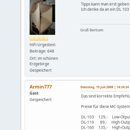
Tipps kann man erst geben 
Ich denke da an ein DL 103 
Gruß Bertram
HiFi-Urgestein
Beiträge: 648
Ort: im schönen
Erzgebirge
Gespeichert
Armin777
Dienstag, 15.Juli.2008 | 14:24:24
Gast
Das sind korrekte Empfehlu
Gespeichert
Preise für diese MC-System
DL-103 129,- Low-Otpu
DL-110 89,- High-Output
DL-160 135,- High-Outpu