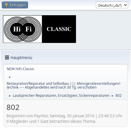
Einloggen
Hauptmenü
NEW HiFi-Classic
►
Restauration/Reparatur und Selbstbau ||| Messgerätevorstellungen/-
technik ---- Abgehandeltes wird nach 30 Tg. verschoben
Lautsprecher-Reparaturen, Ersatztypen, Sickenreparaturen
802
►
►
802
Begonnen von Payntor, Samstag, 30.Januar.2016 | 23:46:53 Uhr
0 Mitglieder und 1 Gast betrachten dieses Thema.