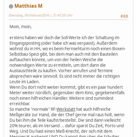
Matthias M
Dienstag, 09.Februar.2016 | 21:47:20 Uhr
#88
Moin, moin,
erstens haben wir doch die Soll-Werte ich der Schaltung im
Eingangsposting (oder habe ich was verpasst). Außerdem
wohnst du in HH, wo es beim Fernsehturm noch einen Boxen-
Selbstbau-Spezi gibt, bei dem man auch mit den Bauteilen
auftauchen könnte, um von der heilen Weiche die
notwendigen Werte zu ermitteln, um dort dann die
Austauschteile zu kaufen. Vorher anrufen und Termine
absprechen wäre sinnvoll. Es sind nicht immer die richtigen
Leute im Laden.
Wenn Du dort nicht weiter kommst, gibt es ein paar hundert
Meter weiter nördlich, gegenüber dem Kino, gegebenenfalls
noch einen hilfreichen Händler. Weitere sind zumindest
erreichbar.
So manche "normale" RF-
Werkstatt
hat auch hilfreiche
Meßgeräte zur Hand, die der Chef gerne mal raus holt, wenn
Du bei ihm die Teile kaufst/bestellst. Die sind dann vielleicht
20% teurer, als im Versand ... dafür sparst Du Zeit, Porto und
Weg. Und Du hast einen Meß-Knecht, der sich mit dem
Messgerät auskennt UND Du kannst ihm über die Schulter