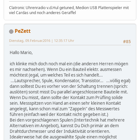
Clatronic Uhrenradio v.d.Hul getuned, Medion USB Plattenspieler mit
viel Cardas und noch anderes Geraffel
PeZett
Dienstag, 09.Februar.2016 | 12:35:17 Uhr
#85
Hallo Mario,
ich klinke mich doch noch mal ein (die anderen Herren mögen
es mir nachsehen). Wenn Du ein Bauteil elektr. ausmessen
möchtest (egal, um welches Teil es sich handelt...
...Lautsprecher, Spule, Kondensator, Transistor... ...völlig egal)
dann solltest Du es vorher von der Schaltung trennen (sprich:
auslöten) sonst misst Du parallel angeschlossene Bauteile mit.
Wenn Du misst, dann sollte der Kontakt zum Prüfling solide
sein. Messspitzen von Hand an einen sehr kleinen Kontakt
angelegt, kann schon mal zum "Zappeln" des Messwertes
führen (einfach weil der Kontakt nicht gegeben ist.)
Bei den vorgeschlagenen Spulen (Intertechnik hat mehrere
Alternativen im Angebot), kannst Du Dich primär an dem
Drahtdurchmesser und der Induktivität orientieren.
Idealerweise hat die ausgewählte Spule einen möglichst