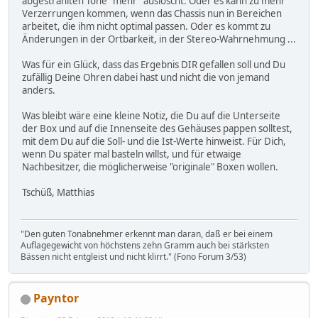
abgestrahlten Töne "mehr" auslöscht. Oder es kann zu mehr
Verzerrungen kommen, wenn das Chassis nun in Bereichen
arbeitet, die ihm nicht optimal passen. Oder es kommt zu
Änderungen in der Ortbarkeit, in der Stereo-Wahrnehmung ...
Was für ein Glück, dass das Ergebnis DIR gefallen soll und Du
zufällig Deine Ohren dabei hast und nicht die von jemand
anders.
Was bleibt wäre eine kleine Notiz, die Du auf die Unterseite
der Box und auf die Innenseite des Gehäuses pappen solltest,
mit dem Du auf die Soll- und die Ist-Werte hinweist. Für Dich,
wenn Du später mal basteln willst, und für etwaige
Nachbesitzer, die möglicherweise "originale" Boxen wollen.
Tschüß, Matthias
"Den guten Tonabnehmer erkennt man daran, daß er bei einem
Auflagegewicht von höchstens zehn Gramm auch bei stärksten
Bässen nicht entgleist und nicht klirrt." (Fono Forum 3/53)
Payntor