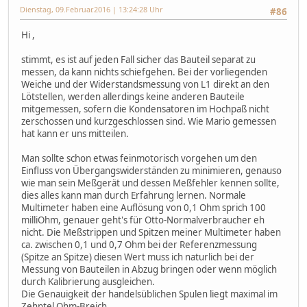
Dienstag, 09.Februar.2016 | 13:24:28 Uhr
#86
Hi ,
stimmt, es ist auf jeden Fall sicher das Bauteil separat zu
messen, da kann nichts schiefgehen. Bei der vorliegenden
Weiche und der Widerstandsmessung von L1 direkt an den
Lötstellen, werden allerdings keine anderen Bauteile
mitgemessen, sofern die Kondensatoren im Hochpaß nicht
zerschossen und kurzgeschlossen sind. Wie Mario gemessen
hat kann er uns mitteilen.
Man sollte schon etwas feinmotorisch vorgehen um den
Einfluss von Übergangswiderständen zu minimieren, genauso
wie man sein Meßgerät und dessen Meßfehler kennen sollte,
dies alles kann man durch Erfahrung lernen. Normale
Multimeter haben eine Auflösung von 0,1 Ohm sprich 100
milliOhm, genauer geht's für Otto-Normalverbraucher eh
nicht. Die Meßstrippen und Spitzen meiner Multimeter haben
ca. zwischen 0,1 und 0,7 Ohm bei der Referenzmessung
(Spitze an Spitze) diesen Wert muss ich naturlich bei der
Messung von Bauteilen in Abzug bringen oder wenn möglich
durch Kalibrierung ausgleichen.
Die Genauigkeit der handelsüblichen Spulen liegt maximal im
Zehntel Ohm-Breich.