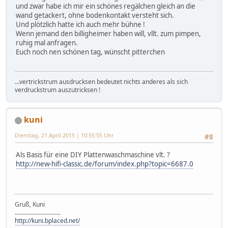
und zwar habe ich mir ein schönes regälchen gleich an die
wand getackert, ohne bodenkontakt versteht sich.
Und plötzlich hatte ich auch mehr bühne !
Wenn jemand den billigheimer haben will, vllt. zum pimpen,
ruhig mal anfragen.
Euch noch nen schönen tag, wünscht pitterchen
...vertrickstrum ausdrucksen bedeutet nichts anderes als sich
verdruckstrum auszutricksen !
kuni
Dienstag, 21.April.2015 | 10:55:55 Uhr
#8
Als Basis für eine DIY Plattenwaschmaschine vlt. ?
http://new-hifi-classic.de/forum/index.php?topic=6687.0
Gruß, Kuni
..............................
http://kuni.bplaced.net/