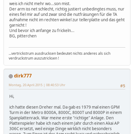
weis ich nicht mehr wo...son mist.
Der arm iss net schlecht, richtig justiert unbedingtes muss, nur
eines fiel mir auf und zwar sind die nutfräsungen für die TA
aufnahme nicht im rechten winkel zur tellerplatte und das geht
garnicht !
Und bevor ich anfange zu frickeln...
BG, pitterchen
...vertrickstrum ausdrucksen bedeutet nichts anderes als sich
verdruckstrum auszutricksen !
dirk777
Montag, 20.April.2015 | 08:40:53 Uhr
#5
Hi,
ich hatte diesen Dreher mal. Da gab es 1979 mal einen GPM
Turm in der Metro 8000A, 8000C, 8000T und 8000P in einem
Spanplattenrack. War meine erste "richtige" Anlage. Den
Plattenspieler habe ich nach einem Jahr durch einen Akai AP
306C ersetzt, weil einige Dinge wirklich nicht besonders
waren. Zum Einen ist der Arm recht kurz und wahrscheinlich