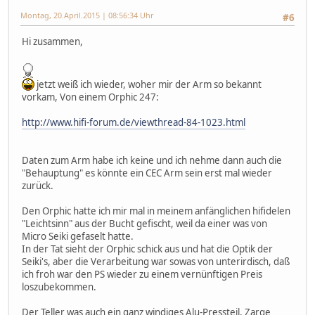
Montag, 20.April.2015 | 08:56:34 Uhr
#6
Hi zusammen,
jetzt weiß ich wieder, woher mir der Arm so bekannt
vorkam, Von einem Orphic 247:
http://www.hifi-forum.de/viewthread-84-1023.html
Daten zum Arm habe ich keine und ich nehme dann auch die
"Behauptung" es könnte ein CEC Arm sein erst mal wieder
zurück.
Den Orphic hatte ich mir mal in meinem anfänglichen hifidelen
"Leichtsinn" aus der Bucht gefischt, weil da einer was von
Micro Seiki gefaselt hatte.
In der Tat sieht der Orphic schick aus und hat die Optik der
Seiki's, aber die Verarbeitung war sowas von unterirdisch, daß
ich froh war den PS wieder zu einem vernünftigen Preis
loszubekommen.
Der Teller was auch ein ganz windiges Alu-Pressteil, Zarge