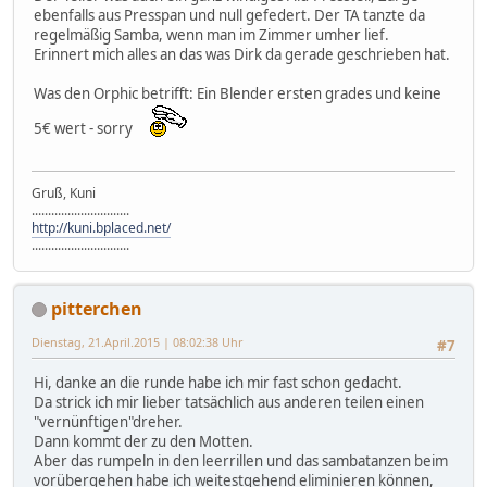
ebenfalls aus Presspan und null gefedert. Der TA tanzte da
regelmäßig Samba, wenn man im Zimmer umher lief.
Erinnert mich alles an das was Dirk da gerade geschrieben hat.
Was den Orphic betrifft: Ein Blender ersten grades und keine
5€ wert - sorry
Gruß, Kuni
..............................
http://kuni.bplaced.net/
..............................
pitterchen
Dienstag, 21.April.2015 | 08:02:38 Uhr
#7
Hi, danke an die runde habe ich mir fast schon gedacht.
Da strick ich mir lieber tatsächlich aus anderen teilen einen
"vernünftigen"dreher.
Dann kommt der zu den Motten.
Aber das rumpeln in den leerrillen und das sambatanzen beim
vorübergehen habe ich weitestgehend eliminieren können,