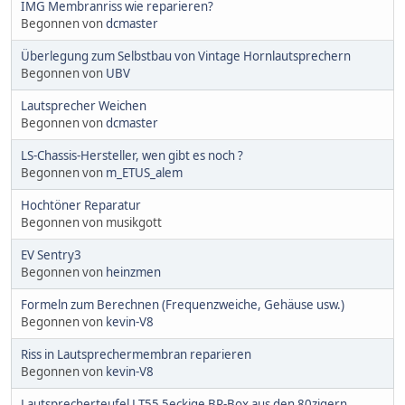
IMG Membranriss wie reparieren?
Begonnen von
dcmaster
Überlegung zum Selbstbau von Vintage Hornlautsprechern
Begonnen von
UBV
Lautsprecher Weichen
Begonnen von
dcmaster
LS-Chassis-Hersteller, wen gibt es noch ?
Begonnen von
m_ETUS_alem
Hochtöner Reparatur
Begonnen von musikgott
EV Sentry3
Begonnen von
heinzmen
Formeln zum Berechnen (Frequenzweiche, Gehäuse usw.)
Begonnen von
kevin-V8
Riss in Lautsprechermembran reparieren
Begonnen von
kevin-V8
Lautsprecherteufel LT55 5eckige BR-Box aus den 80zigern