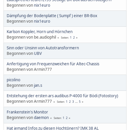
Begonnen von
nix1euro
Dämpfung der Bodenplatte ( Sumpf ) einer BR-Box
Begonnen von
nix1euro
Karlson Koppler, Horn und Hörnchen
Begonnen von be.audiophil
1
2
Seiten
Sinn oder Unsinn von Autotransformern
Begonnen von
UBV
Anfertigung von Frequenzweichen für Altec-Chassis
Begonnen von Armin777
picolino
Begonnen von
jan.s
Entstehung der ersten ars audibus P-4000 für Bödi (Fotostory)
Begonnen von Armin777
1
2
3
...
5
Seiten
Frankenstein's Monitor
Begonnen von
daemon
1
2
Seiten
Hat jemand Infos zu diesen Hochtönern? IMK 38 AL