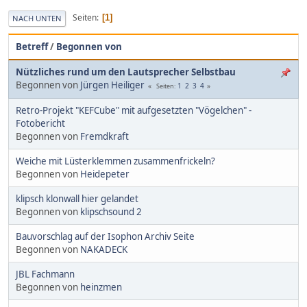
Seiten
1
NACH UNTEN
Betreff
/
Begonnen von
Nützliches rund um den Lautsprecher Selbstbau
Begonnen von
Jürgen Heiliger
1
2
3
4
Seiten
Retro-Projekt "KEFCube" mit aufgesetzten "Vögelchen" -
Fotobericht
Begonnen von
Fremdkraft
Weiche mit Lüsterklemmen zusammenfrickeln?
Begonnen von
Heidepeter
klipsch klonwall hier gelandet
Begonnen von
klipschsound 2
Bauvorschlag auf der Isophon Archiv Seite
Begonnen von
NAKADECK
JBL Fachmann
Begonnen von
heinzmen