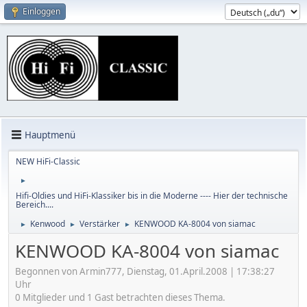
Einloggen
Hauptmenü
NEW HiFi-Classic
►
Hifi-Oldies und HiFi-Klassiker bis in die Moderne ---- Hier der technische
Bereich....
Kenwood
Verstärker
KENWOOD KA-8004 von siamac
►
►
►
KENWOOD KA-8004 von siamac
Begonnen von Armin777, Dienstag, 01.April.2008 | 17:38:27
Uhr
0 Mitglieder und 1 Gast betrachten dieses Thema.