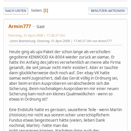
Seiten
1
NACH UNTEN
BENUTZER-AKTIONEN
Armin777
Gast
Dienstag, 01.April.2008 | 17:38:27 Uhr
Letzte Bearbeitung
: Dienstag, 01.April.2008 | 17:40:37 Uhr von Armin777
Heute ging als ups-Paket der schon lange als verschollen
gegoltene KENWOOD KA-8004 wieder zurück an siamac. Er
hatte ihn Anfang des Jahres versehentlich an meine alte Firma
gesandt, die seit Januar nicht mehr existiert. Aber er tauchte
dann glücklicherweise doch noch auf. Der ebay-VK hatte
siamac wohl zugesichert, daß das Gerät völlig in Ordnung sei,
aber beim ersten Ausprobieren verabschiedete sich die
Sicherung. Beim nochmaligen Ausprobieren mir einer neuen
Sicherung kam noch ein kleines Qualmwölkchen - wenn so
etwas in Ordnung ist?
Eine Endstufe hatte es gerissen, sauseltene Teile - wenn Martin
(HisVoice) mir nicht aus seinem schier unerschöpflichem
Fundus etwas beigesteuert hätte (vielen, lieben Dank
nochmal, Martin) - hätte man das
nicht reparieren können. Nachdem dann auch der