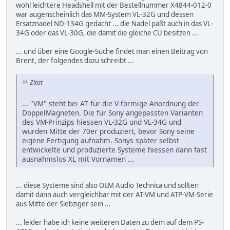
wohl leichtere Headshell mit der Bestellnummer X4844-012-0
war augenscheinlich das MM-System VL-32G und dessen
Ersatznadel ND-134G gedacht ... die Nadel paßt auch in das VL-
34G oder das VL-30G, die damit die gleiche CU besitzen ...
... und über eine Google-Suche findet man einen Beitrag von
Brent, der folgendes dazu schreibt ...
Zitat
... "VM" steht bei AT für die V-förmige Anordnung der
DoppelMagneten. Die für Sony angepassten Varianten
des VM-Prinzips hiessen VL-32G und VL-34G und
wurden Mitte der 70er produziert, bevor Sony seine
eigene Fertigung aufnahm. Sonys später selbst
entwickelte und produzierte Systeme hiessen dann fast
ausnahmslos XL mit Vornamen ...
... diese Systeme sind also OEM Audio Technica und sollten
damit dann auch vergleichbar mit der AT-VM und ATP-VM-Serie
aus Mitte der Siebziger sein ...
... leider habe ich keine weiteren Daten zu dem auf dem PS-