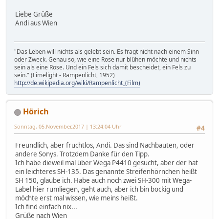
Liebe Grüße
Andi aus Wien
"Das Leben will nichts als gelebt sein. Es fragt nicht nach einem Sinn
oder Zweck. Genau so, wie eine Rose nur blühen möchte und nichts
sein als eine Rose. Und ein Fels sich damit bescheidet, ein Fels zu
sein." (Limelight - Rampenlicht, 1952)
http://de.wikipedia.org/wiki/Rampenlicht_(Film)
Hörich
Sonntag, 05.November.2017 | 13:24:04 Uhr
#4
Freundlich, aber fruchtlos, Andi. Das sind Nachbauten, oder
andere Sonys. Trotzdem Danke für den Tipp.
Ich habe dieweil mal über Wega P4410 gesucht, aber der hat
ein leichteres SH-135. Das genannte Streifenhörnchen heißt
SH 150, glaube ich. Habe auch noch zwei SH-300 mit Wega-
Label hier rumliegen, geht auch, aber ich bin bockig und
möchte erst mal wissen, wie meins heißt.
Ich find einfach nix...
Grüße nach Wien