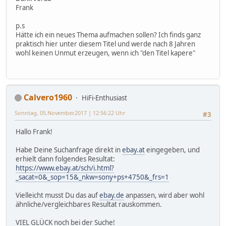
Frank
p.s
Hätte ich ein neues Thema aufmachen sollen? Ich finds ganz
praktisch hier unter diesem Titel und werde nach 8 Jahren
wohl keinen Unmut erzeugen, wenn ich "den Titel kapere"
Calvero1960
HiFi-Enthusiast
Sonntag, 05.November.2017 | 12:56:22 Uhr
#3
Hallo Frank!
Habe Deine Suchanfrage direkt in
ebay.at
eingegeben, und
erhielt dann folgendes Resultat:
https://www.ebay.at/sch/i.html?
_sacat=0&_sop=15&_nkw=sony+ps+4750&_frs=1
Vielleicht musst Du das auf
ebay.de
anpassen, wird aber wohl
ähnliche/vergleichbares Resultat rauskommen.
VIEL GLÜCK noch bei der Suche!