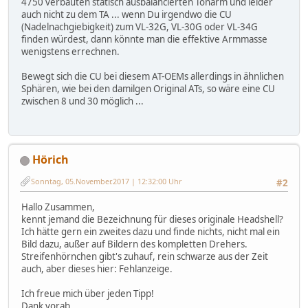
4750 verbauten statisch ausbalancierten Tonarm und leider
auch nicht zu dem TA ... wenn Du irgendwo die CU
(Nadelnachgiebigkeit) zum VL-32G, VL-30G oder VL-34G
finden würdest, dann könnte man die effektive Armmasse
wenigstens errechnen.
Bewegt sich die CU bei diesem AT-OEMs allerdings in ähnlichen
Sphären, wie bei den damilgen Original ATs, so wäre eine CU
zwischen 8 und 30 möglich ...
Hörich
Sonntag, 05.November.2017 | 12:32:00 Uhr
#2
Hallo Zusammen,
kennt jemand die Bezeichnung für dieses originale Headshell?
Ich hätte gern ein zweites dazu und finde nichts, nicht mal ein
Bild dazu, außer auf Bildern des kompletten Drehers.
Streifenhörnchen gibt's zuhauf, rein schwarze aus der Zeit
auch, aber dieses hier: Fehlanzeige.
Ich freue mich über jeden Tipp!
Dank vorab