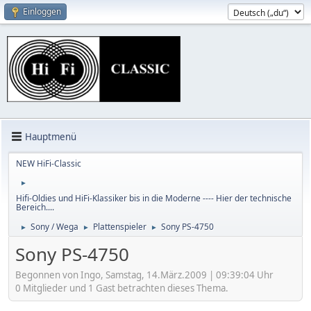
Einloggen
Hauptmenü
NEW HiFi-Classic
►
Hifi-Oldies und HiFi-Klassiker bis in die Moderne ---- Hier der technische
Bereich....
Sony / Wega
Plattenspieler
Sony PS-4750
►
►
►
Sony PS-4750
Begonnen von Ingo, Samstag, 14.März.2009 | 09:39:04 Uhr
0 Mitglieder und 1 Gast betrachten dieses Thema.