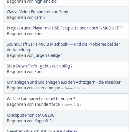
Begonnen von
high-end-fidi
Classic-Video-Equipment von Sony
Begonnen von
carnik
Projekt Audio-Player mit USB Festplatte oder doch "xMeDia II" ?
Begonnen von
kuni
SoundCraft Serie 400 B Mischpult ---- und die Probleme bei der
Verkabelung....
Begonnen von
Jürgen Heiliger
Step-Down-Trafo - geht's auch billig ?
Begonnen von
kuni
Minianlagen und Midianlagen aus den Achtzigern - die Klassiker
Begonnen von aileenamegan
1
2
3
Seiten
Welche Lautsprecherkabel benutzen?
Begonnen von Thunderforce
1
2
Seiten
Mischpult Phonic MX-8200
Begonnen von
Kappa8.2i
Gewitter - Wie schützt ihr eure Anlage?