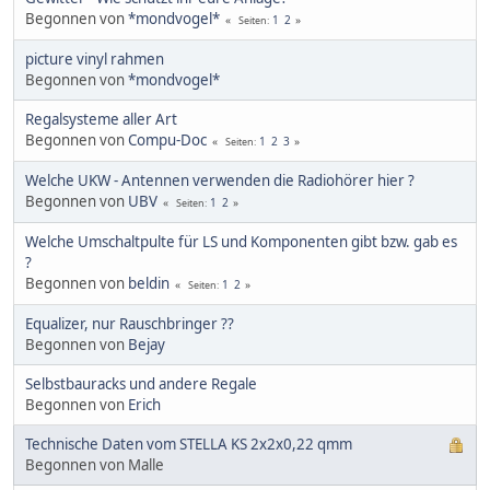
Begonnen von
*mondvogel*
1
2
Seiten
picture vinyl rahmen
Begonnen von
*mondvogel*
Regalsysteme aller Art
Begonnen von
Compu-Doc
1
2
3
Seiten
Welche UKW - Antennen verwenden die Radiohörer hier ?
Begonnen von
UBV
1
2
Seiten
Welche Umschaltpulte für LS und Komponenten gibt bzw. gab es
?
Begonnen von
beldin
1
2
Seiten
Equalizer, nur Rauschbringer ??
Begonnen von
Bejay
Selbstbauracks und andere Regale
Begonnen von
Erich
Technische Daten vom STELLA KS 2x2x0,22 qmm
Begonnen von Malle