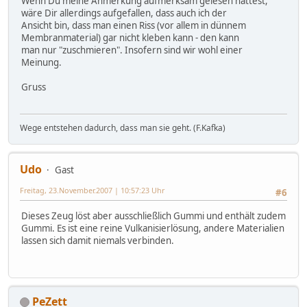
Wenn Du meine Anmerkung aufmerksam gelesen hättest,
wäre Dir allerdings aufgefallen, dass auch ich der
Ansicht bin, dass man einen Riss (vor allem in dünnem
Membranmaterial) gar nicht kleben kann - den kann
man nur "zuschmieren". Insofern sind wir wohl einer
Meinung.
Gruss
Wege entstehen dadurch, dass man sie geht. (F.Kafka)
Udo
Gast
Freitag, 23.November.2007 | 10:57:23 Uhr
#6
Dieses Zeug löst aber ausschließlich Gummi und enthält zudem
Gummi. Es ist eine reine Vulkanisierlösung, andere Materialien
lassen sich damit niemals verbinden.
PeZett