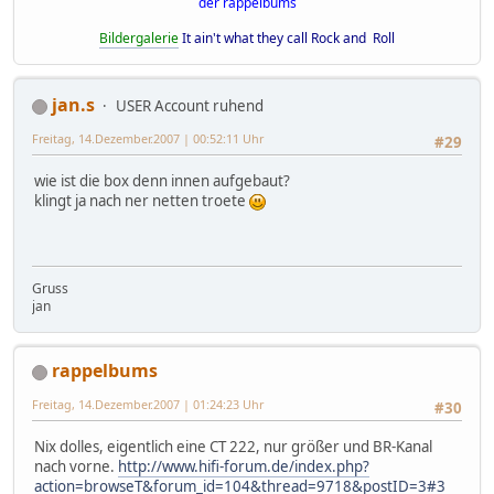
der rappelbums
Bildergalerie
It ain't what they call Rock and Roll
jan.s
USER Account ruhend
Freitag, 14.Dezember.2007 | 00:52:11 Uhr
#29
wie ist die box denn innen aufgebaut?
klingt ja nach ner netten troete
Gruss
jan
rappelbums
Freitag, 14.Dezember.2007 | 01:24:23 Uhr
#30
Nix dolles, eigentlich eine CT 222, nur größer und BR-Kanal
nach vorne.
http://www.hifi-forum.de/index.php?
action=browseT&forum_id=104&thread=9718&postID=3#3