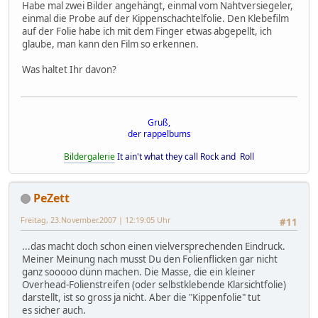
Habe mal zwei Bilder angehängt, einmal vom Nahtversiegeler,
einmal die Probe auf der Kippenschachtelfolie. Den Klebefilm
auf der Folie habe ich mit dem Finger etwas abgepellt, ich
glaube, man kann den Film so erkennen.
Was haltet Ihr davon?
Gruß,
der rappelbums
Bildergalerie
It ain't what they call Rock and Roll
PeZett
Freitag, 23.November.2007 | 12:19:05 Uhr
#11
...das macht doch schon einen vielversprechenden Eindruck.
Meiner Meinung nach musst Du den Folienflicken gar nicht
ganz sooooo dünn machen. Die Masse, die ein kleiner
Overhead-Folienstreifen (oder selbstklebende Klarsichtfolie)
darstellt, ist so gross ja nicht. Aber die "Kippenfolie" tut
es sicher auch.