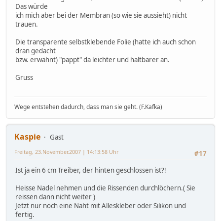
Das würde
ich mich aber bei der Membran (so wie sie aussieht) nicht
trauen.
Die transparente selbstklebende Folie (hatte ich auch schon
dran gedacht
bzw. erwähnt) "pappt" da leichter und haltbarer an.
Gruss
Wege entstehen dadurch, dass man sie geht. (F.Kafka)
Kaspie
Gast
Freitag, 23.November.2007 | 14:13:58 Uhr
#17
Ist ja ein 6 cm Treiber, der hinten geschlossen ist?!
Heisse Nadel nehmen und die Rissenden durchlöchern.( Sie
reissen dann nicht weiter )
Jetzt nur noch eine Naht mit Alleskleber oder Silikon und
fertig.