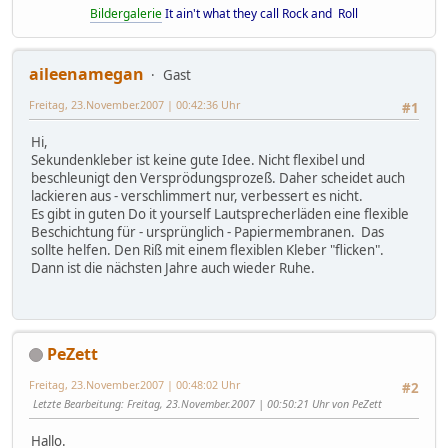
Bildergalerie
It ain't what they call Rock and Roll
aileenamegan
Gast
Freitag, 23.November.2007 | 00:42:36 Uhr
#1
Hi,
Sekundenkleber ist keine gute Idee. Nicht flexibel und
beschleunigt den Versprödungsprozeß. Daher scheidet auch
lackieren aus - verschlimmert nur, verbessert es nicht.
Es gibt in guten Do it yourself Lautsprecherläden eine flexible
Beschichtung für - ursprünglich - Papiermembranen. Das
sollte helfen. Den Riß mit einem flexiblen Kleber "flicken".
Dann ist die nächsten Jahre auch wieder Ruhe.
PeZett
Freitag, 23.November.2007 | 00:48:02 Uhr
#2
Letzte Bearbeitung
: Freitag, 23.November.2007 | 00:50:21 Uhr von PeZett
Hallo.