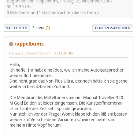
Begonnen von rappelbums, Freitag, 23.November.2007 |
00:13:39 Uhr
0 Mitglieder und 1 Gast betrachten dieses Thema.
Seiten
1
NACH UNTEN
BENUTZER-AKTIONEN
rappelbums
Freitag, 23.November.2007 | 00:13:39 Uhr
Hallo,
ich hoffe, Ihr habt eine Idee, wie ich meine Autolautsprecher
wieder flott bekomme.
Sind nicht grad das Non-Plus-Ultra, dennoch hätte ich sie gerne
weiter in benutzbarem Zustand.
Die Membran des Mitteltöners meiner Magnat Traveller 320
M Gold Edition ist leider eingerissen. Die Kunstsoffmembran
ist im Laufe der Zeit sehr spröde geworden.
Nun steh ich vor der Frage: Womit klebe ich den Riß am besten
wieder zu? Verschiedene Varianten schwirren bereits in
meinem Hinterkopf herum: