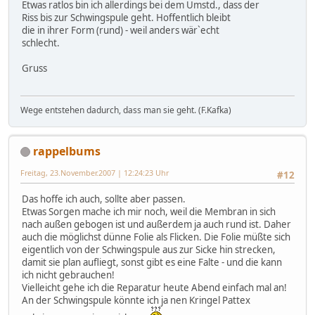
Etwas ratlos bin ich allerdings bei dem Umstd., dass der
Riss bis zur Schwingspule geht. Hoffentlich bleibt
die in ihrer Form (rund) - weil anders wär`echt
schlecht.
Gruss
Wege entstehen dadurch, dass man sie geht. (F.Kafka)
rappelbums
Freitag, 23.November.2007 | 12:24:23 Uhr
#12
Das hoffe ich auch, sollte aber passen.
Etwas Sorgen mache ich mir noch, weil die Membran in sich
nach außen gebogen ist und außerdem ja auch rund ist. Daher
auch die möglichst dünne Folie als Flicken. Die Folie müßte sich
eigentlich von der Schwingspule aus zur Sicke hin strecken,
damit sie plan aufliegt, sonst gibt es eine Falte - und die kann
ich nicht gebrauchen!
Vielleicht gehe ich die Reparatur heute Abend einfach mal an!
An der Schwingspule könnte ich ja nen Kringel Pattex