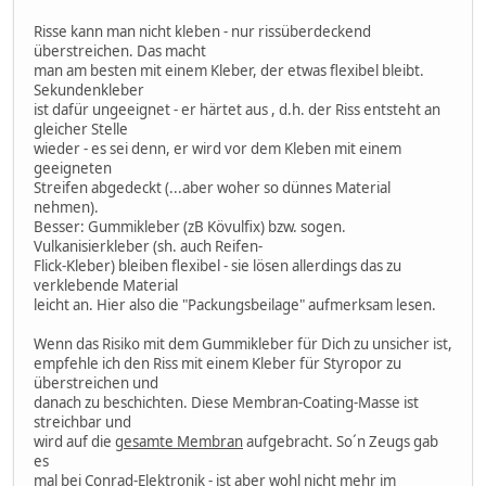
Risse kann man nicht kleben - nur rissüberdeckend
überstreichen. Das macht
man am besten mit einem Kleber, der etwas flexibel bleibt.
Sekundenkleber
ist dafür ungeeignet - er härtet aus , d.h. der Riss entsteht an
gleicher Stelle
wieder - es sei denn, er wird vor dem Kleben mit einem
geeigneten
Streifen abgedeckt (...aber woher so dünnes Material
nehmen).
Besser: Gummikleber (zB Kövulfix) bzw. sogen.
Vulkanisierkleber (sh. auch Reifen-
Flick-Kleber) bleiben flexibel - sie lösen allerdings das zu
verklebende Material
leicht an. Hier also die "Packungsbeilage" aufmerksam lesen.
Wenn das Risiko mit dem Gummikleber für Dich zu unsicher ist,
empfehle ich den Riss mit einem Kleber für Styropor zu
überstreichen und
danach zu beschichten. Diese Membran-Coating-Masse ist
streichbar und
wird auf die
gesamte Membran
aufgebracht. So´n Zeugs gab
es
mal bei Conrad-Elektronik - ist aber wohl nicht mehr im