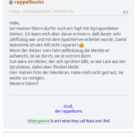
rappelbums
Freitag, 23.November.2007 | 09:49:08 Uhr
#3
Hallo,
bei meinen Eltern dürfte noch ein Topf mit Styroporkleber
stehen. Ich kann mich aber daran erinnern, daß dieser sehr
zähflüssig war und mit dem Spachtel verarbeitet wurde. Damit
bekomme ich den Riß nicht repariert
Wenn der Kleber vom Fahrradflickzeug die Membran
aufweicht, ist sie durch, sie ist extrem dünn.
Gut wäre ein Kleber, der sich sprühen läßt, so wie Lack aus der
Sprühdose, dabei aber flexibel bleibt.
Hier mal ein Foto der Membran. Habe mich nicht getraut, sie
weiter zu reinigen.
Weitere Ideen?
Gruß,
der rappelbums
Bildergalerie
It ain't what they call Rock and Roll