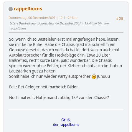
rappelbums
Donnerstag, 06.Dezember.2007 | 19:41:24 Uhr
#25
Letzte Bearbeitung
: Donnerstag, 06.Dezember.2007 | 19:44:56 Uhr von
rappelbums
So, wenn ich so Basteleien erst mal angefangen habe, lassen
sie mir keine Ruhe. Habe die Chassis grad mal schnell in ein
Gehäuse gesetzt, das ich noch da hatte, dort waren auch mal
Autolautsprecher für die Heckablage drin. Etwa 20 Liter
Baßreflex, recht kurze Line, paßt wunderbar. Die Chassis
spielen wieder ohne Fehler, der Kleber scheint auch bei hohen
Lautstärken gut zu halten.
Somit habe ich nun wieder Partylautsprecher
Juhuuu
Edit: Bei Gelegenheit mache ich Bilder.
Noch mal edit: Hat jemand zufällig TSP von den Chassis?
Gruß,
der rappelbums