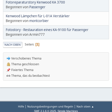
Fotoreparaturstory Kenwood KA 3700
Begonnen von
Passenger
Kenwood Lämpchen für L-01A Verstärker
Begonnen von
montcorbier
Fotostory - Restauration eines KA-9100 für Passenger
Begonnen von Armin777
Seiten
1
NACH OBEN
Verschobenes Thema
Thema geschlossen
Fixiertes Thema
Thema, das du beobachtest
|
|
Hilfe
Nutzungsbedingungen und Regeln
Nach oben ▲
,
SMF 2.1.6 © 2025
Simple Machines