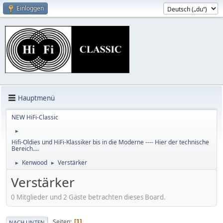
Einloggen
Hauptmenü
NEW HiFi-Classic
►
Hifi-Oldies und HiFi-Klassiker bis in die Moderne ---- Hier der technische
Bereich....
Kenwood
Verstärker
►
►
Verstärker
0 Mitglieder und 2 Gäste betrachten dieses Board.
Seiten
1
NACH UNTEN