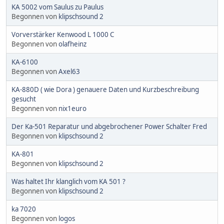
KA 5002 vom Saulus zu Paulus
Begonnen von
klipschsound 2
Vorverstärker Kenwood L 1000 C
Begonnen von
olafheinz
KA-6100
Begonnen von
Axel63
KA-880D ( wie Dora ) genauere Daten und Kurzbeschreibung
gesucht
Begonnen von
nix1euro
Der Ka-501 Reparatur und abgebrochener Power Schalter Fred
Begonnen von
klipschsound 2
KA-801
Begonnen von
klipschsound 2
Was haltet Ihr klanglich vom KA 501 ?
Begonnen von
klipschsound 2
ka 7020
Begonnen von
logos